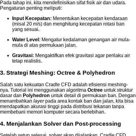
Pada tahap ini, kita mendefinisikan sifat fisik air dan udara.
Pengaturan penting meliputi:
Input Kecepatan:
Menentukan kecepatan kendaraan
(misal 20 m/s) dan menghitung kecepatan rotasi ban
yang sesuai.
Water Level:
Mengatur kedalaman genangan air mula-
mula di atas permukaan jalan.
Gravitasi:
Mengaktifkan efek gravitasi agar perilaku air
tetap realistis.
3. Strategi Meshing: Octree & Polyhedron
Salah satu kekuatan Cradle CFD adalah efisiensi meshing-
nya. Tutorial ini menggunakan algoritma
Octree
untuk struktur
dasar dan
Polyhedron
untuk detail di permukaan ban. Dengan
menambahkan
layer
pada area kontak ban dan jalan, kita bisa
mendapatkan akurasi tinggi pada distribusi tekanan tanpa
membebani memori komputer secara berlebihan.
4. Menjalankan Solver dan Post-processing
Setelah setup selesai, solver akan dijalankan. Cradle CFD