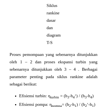
Siklus
rankine
dasar
dan
diagram
T-S
Proses pemompaan yang sebenarnya ditunjukkan
oleh 1 – 2 dan proses ekspansi turbin yang
sebenarnya ditunjukkan oleh 3 – 4 . Berbagai
parameter penting pada siklus rankine adalah
sebagai berikut:
Efisiensi turbin: η
= (h
-h
‘) / (h
-h
)
turbin
3
4
3
4
Efisiensi pompa: η
= (h
-h
) / (h
‘-h
)
pompa
2
1
2
1