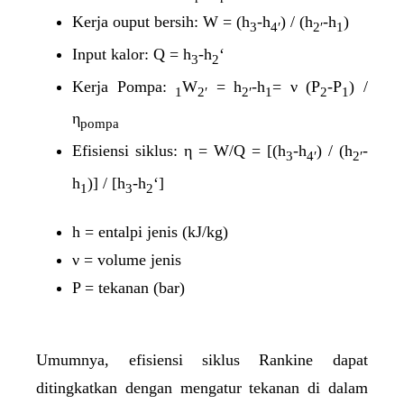
Kerja ouput bersih: W = (h
-h
) / (h
-h
)
3
4′
2′
1
Input kalor: Q = h
-h
‘
3
2
Kerja Pompa:
W
= h
-h
= ν (P
-P
) /
1
2′
2′
1
2
1
η
pompa
Efisiensi siklus: η = W/Q = [(h
-h
) / (h
-
3
4′
2′
h
)] / [h
-h
‘]
1
3
2
h = entalpi jenis (kJ/kg)
ν = volume jenis
P = tekanan (bar)
Umumnya, efisiensi siklus Rankine dapat
ditingkatkan dengan mengatur tekanan di dalam