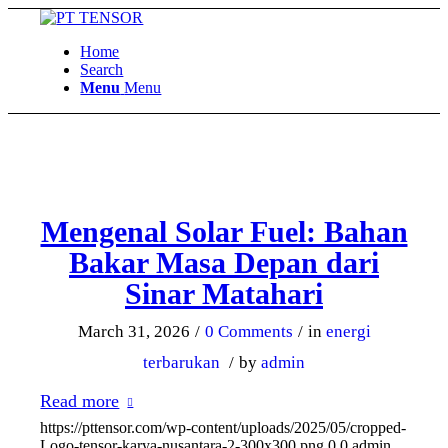
Home
Search
Menu
Menu
Mengenal Solar Fuel: Bahan
Bakar Masa Depan dari
Sinar Matahari
March 31, 2026
/
0 Comments
/
in
energi
terbarukan
/
by
admin
Read more
https://pttensor.com/wp-content/uploads/2025/05/cropped-
Logo-tensor-karya-nusantara-2-300x300.png
0
0
admin