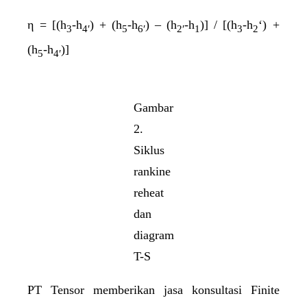
η = [
(h
-h
)
+ (h
-h
) – (
h
-h
)] / [(
h
-h
‘
) +
3
4′
5
6′
2′
1
3
2
(h
-h
)]
5
4′
Gambar
2.
Siklus
rankine
reheat
dan
diagram
T-S
PT Tensor memberikan jasa konsultasi Finite