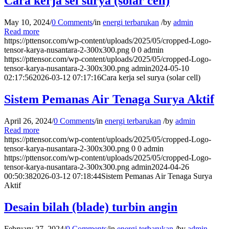
Cara kerja sel surya (solar cell)
May 10, 2024
/
0 Comments
/
in
energi terbarukan
/
by
admin
Read more
https://pttensor.com/wp-content/uploads/2025/05/cropped-Logo-
tensor-karya-nusantara-2-300x300.png
0
0
admin
https://pttensor.com/wp-content/uploads/2025/05/cropped-Logo-
tensor-karya-nusantara-2-300x300.png
admin
2024-05-10
02:17:56
2026-03-12 07:17:16
Cara kerja sel surya (solar cell)
Sistem Pemanas Air Tenaga Surya Aktif
April 26, 2024
/
0 Comments
/
in
energi terbarukan
/
by
admin
Read more
https://pttensor.com/wp-content/uploads/2025/05/cropped-Logo-
tensor-karya-nusantara-2-300x300.png
0
0
admin
https://pttensor.com/wp-content/uploads/2025/05/cropped-Logo-
tensor-karya-nusantara-2-300x300.png
admin
2024-04-26
00:50:38
2026-03-12 07:18:44
Sistem Pemanas Air Tenaga Surya
Aktif
Desain bilah (blade) turbin angin
February 27, 2024
/
0 Comments
/
in
energi terbarukan
/
by
admin