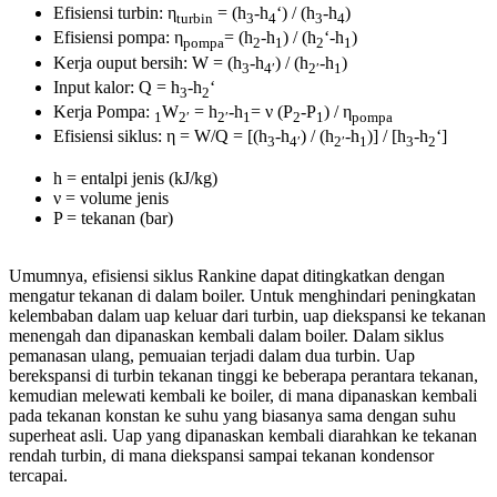
Efisiensi turbin: η
= (h
-h
‘) / (h
-h
)
turbin
3
4
3
4
Efisiensi pompa: η
= (h
-h
) / (h
‘-h
)
pompa
2
1
2
1
Kerja ouput bersih: W = (h
-h
) / (h
-h
)
3
4′
2′
1
Input kalor: Q = h
-h
‘
3
2
Kerja Pompa:
W
= h
-h
= ν (P
-P
) / η
1
2′
2′
1
2
1
pompa
Efisiensi siklus: η = W/Q = [(h
-h
) / (h
-h
)] / [h
-h
‘]
3
4′
2′
1
3
2
h = entalpi jenis (kJ/kg)
ν = volume jenis
P = tekanan (bar)
Umumnya, efisiensi siklus Rankine dapat ditingkatkan dengan
mengatur tekanan di dalam boiler. Untuk menghindari peningkatan
kelembaban dalam uap keluar dari turbin, uap diekspansi ke tekanan
menengah dan dipanaskan kembali dalam boiler. Dalam siklus
pemanasan ulang, pemuaian terjadi dalam dua turbin. Uap
berekspansi di turbin tekanan tinggi ke beberapa perantara tekanan,
kemudian melewati kembali ke boiler, di mana dipanaskan kembali
pada tekanan konstan ke suhu yang biasanya sama dengan suhu
superheat asli. Uap yang dipanaskan kembali diarahkan ke tekanan
rendah turbin, di mana diekspansi sampai tekanan kondensor
tercapai.