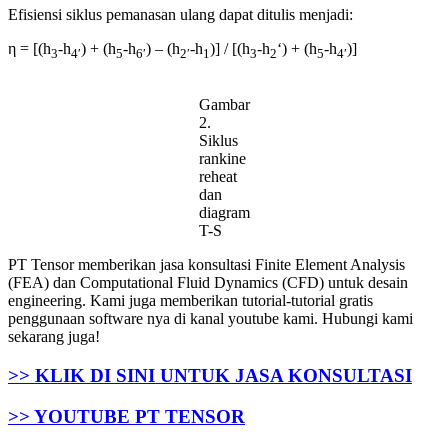
Efisiensi siklus pemanasan ulang dapat ditulis menjadi:
η = [
(h
-h
)
+ (h
-h
) – (
h
-h
)] / [(
h
-h
‘
) + (h
-h
)]
3
4′
5
6′
2′
1
3
2
5
4′
Gambar
2.
Siklus
rankine
reheat
dan
diagram
T-S
PT Tensor memberikan jasa konsultasi Finite Element Analysis
(FEA) dan Computational Fluid Dynamics (CFD) untuk desain
engineering. Kami juga memberikan tutorial-tutorial gratis
penggunaan software nya di kanal youtube kami. Hubungi kami
sekarang juga!
>> KLIK DI SINI UNTUK JASA KONSULTASI
>> YOUTUBE PT TENSOR