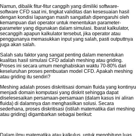
Namun, dibalik fitur-fitur canggih yang dimiliki software-
software CFD saat ini, tingkat validitas dan kesesuaian hasil
dengan kondisi lapangan masih sangatlah dipengaruhi oleh
kemampuan dari operator untuk menentukan parameter-
parameter yang digunakan dalam simulasi. Ibarat kalkulator,
secanggih apapun kalkulator tersebut, jika operator atau
penggunanya memasukkan input yang salah, pasti outputtnya
juga akan salah.
Salah satu faktor yang sangat penting dalam menentukan
kualitas hasil simulasi CFD adalah meshing atau griding.
Proses ini secara umum menghabiskan waktu 70-80% dari
keseluruhan proses pembuatan model CFD. Apakah meshing
atau griding itu sendiri?
Meshing adalah proses diskritisasi domain fluida yang kontinyu
menjadi domain komputasi yang diskrit sehingga dapat
diselesesaikan persamaan-persamaan (dalam kasus ini aliran
fluida) di dalamnya dan menghasilkan solusi. Secara
sederhana, proses diskritisasi (istilah matematika dari meshing
atau griding) digambarkan sebagai berikut:
Dalam ilmu matematika atau kalkulus, untuk menghitung luas