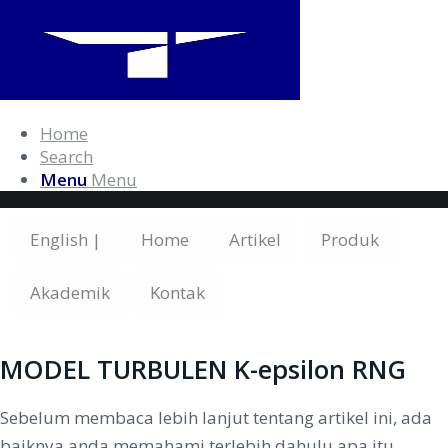
Home
Search
Menu
Menu
English |
Home
Artikel
Produk
Akademik
Kontak
MODEL TURBULEN K-epsilon RNG
Sebelum membaca lebih lanjut tentang artikel ini, ada
baiknya anda memahami terlebih dahulu apa itu