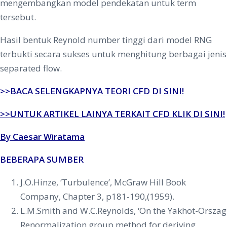
mengembangkan model pendekatan untuk term
tersebut.
Hasil bentuk Reynold number tinggi dari model RNG
terbukti secara sukses untuk menghitung berbagai jenis
separated flow.
>>BACA SELENGKAPNYA TEORI CFD DI SINI!
>>UNTUK ARTIKEL LAINYA TERKAIT CFD KLIK DI SINI!
By Caesar Wiratama
BEBERAPA SUMBER
J.O.Hinze, ‘Turbulence’, McGraw Hill Book
Company, Chapter 3, p181-190,(1959).
L.M.Smith and W.C.Reynolds, ‘On the Yakhot-Orszag
Renormalization group method for deriving