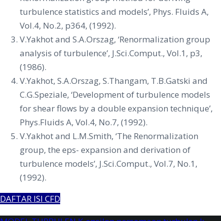
turbulence statistics and models’, Phys. Fluids A,
Vol.4, No.2, p364, (1992).
V.Yakhot and S.A.Orszag, ‘Renormalization group
analysis of turbulence’, J.Sci.Comput., Vol.1, p3,
(1986).
V.Yakhot, S.A.Orszag, S.Thangam, T.B.Gatski and
C.G.Speziale, ‘Development of turbulence models
for shear flows by a double expansion technique’,
Phys.Fluids A, Vol.4, No.7, (1992).
V.Yakhot and L.M.Smith, ‘The Renormalization
group, the eps- expansion and derivation of
turbulence models’, J.Sci.Comput., Vol.7, No.1,
(1992).
DAFTAR ISI CFD
JASA SIMULASI CFD