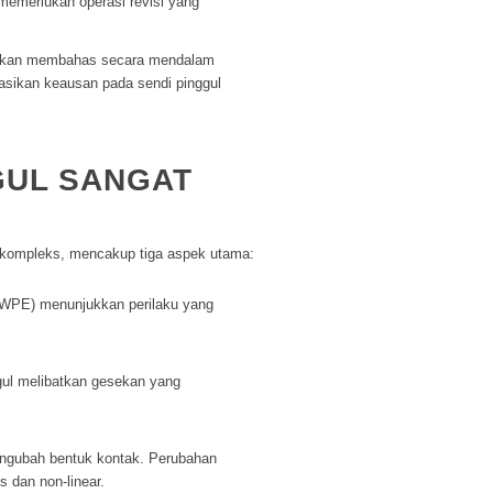
emerlukan operasi revisi yang
ni akan membahas secara mendalam
sikan keausan pada sendi pinggul
GUL SANGAT
kompleks, mencakup tiga aspek utama:
PE) menunjukkan perilaku yang
ul melibatkan gesekan yang
ngubah bentuk kontak. Perubahan
 dan non-linear.