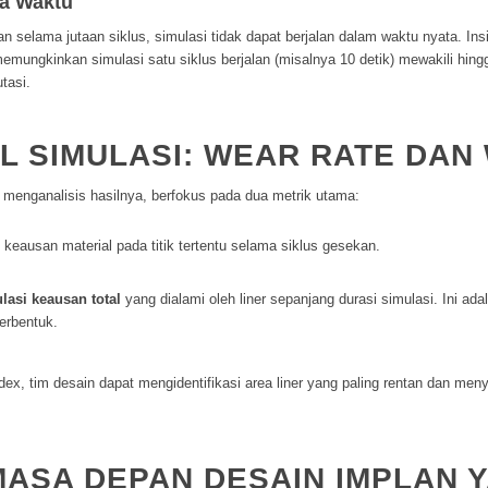
la Waktu
an selama jutaan siklus, simulasi tidak dapat berjalan dalam waktu nyata. 
 memungkinkan simulasi satu siklus berjalan (misalnya 10 detik) mewakili hing
tasi.
L SIMULASI: WEAR RATE DAN
t menganalisis hasilnya, berfokus pada dua metrik utama:
eausan material pada titik tertentu selama siklus gesekan.
lasi keausan total
yang dialami oleh
liner
sepanjang durasi simulasi. Ini ada
erbentuk.
dex
, tim desain dapat mengidentifikasi area
liner
yang paling rentan dan meny
MASA DEPAN DESAIN IMPLAN 