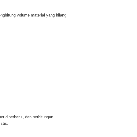
enghitung volume material yang hilang
ner
diperbarui, dan perhitungan
stis.