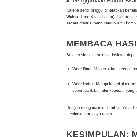
4. Penggunaan Faktor Ska
Karena sendi pinggul diharapkan bertah
Waktu
(
Time Scale Factor
). Faktor ini
secara drastis mengurangi waktu kompu
MEMBACA HASI
Setelah simulasi selesai, insinyur dapa
Wear Rate:
Menunjukkan kecepatan k
Wear Index:
Merupakan nilai
akumu
seberapa dalam alur keausan yang t
Dengan menganalisis distribusi
Wear In
meningkatkan daya tahan.
KESIMPULAN: 