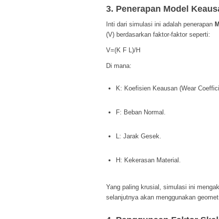
3. Penerapan Model Keaus
Inti dari simulasi ini adalah penerapan
M
(
V
) berdasarkan faktor-faktor seperti:
V
=(
K F L)/H
Di mana:
K
: Koefisien Keausan (
Wear Coeffic
F
: Beban Normal.
L
: Jarak Gesek.
H
: Kekerasan Material.
Yang paling krusial, simulasi ini mengak
selanjutnya akan menggunakan geometri 