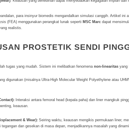
(wear)
. Keausan yang berlebihan dapat menyebabkan kegagalan implan dan m
ndalan, para insinyur biomedis mengandalkan simulasi canggih. Artikel i
ysis
(FEA) menggunakan perangkat lunak seperti
MSC Marc
dapat mensimula
ng realistis.
SAN PROSTETIK SENDI PING
ah tugas yang mudah. Sistem ini melibatkan fenomena
non-linearitas
yang 
ng digunakan (misalnya
Ultra-High Molecular Weight Polyethylene
atau UHMW
ontact):
Interaksi antara
femoral head
(kepala paha) dan
liner
mangkuk pingg
penting, keausan.
isplacement & Wear):
Seiring waktu, keausan mengikis permukaan
liner
, me
si tegangan dan gesekan di masa depan, menjadikannya masalah yang dinamis