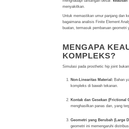
menghadapi tantangan besar:
keausan 
menyakitkan.
Untuk memastikan umur panjang dan kea
bagaimana analisis
Finite Element Anal
buatan, termasuk pembaruan geometri ya
MENGAPA KEAU
KOMPLEKS?
Simulasi pada
prosthetic hip joint
bukanl
Non-Linearitas Material:
Bahan ya
kompleks di bawah tekanan.
Kontak dan Gesekan (Frictional C
menghasilkan panas dan, yang ter
Geometri yang Berubah (Large D
geometri ini memengaruhi distribu