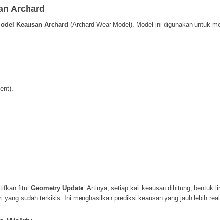
an Archard
odel Keausan Archard
(
Archard Wear Model
). Model ini digunakan untuk m
ient
).
tifkan fitur
Geometry Update
. Artinya, setiap kali keausan dihitung, bentuk
li
yang sudah terkikis. Ini menghasilkan prediksi keausan yang jauh lebih reali