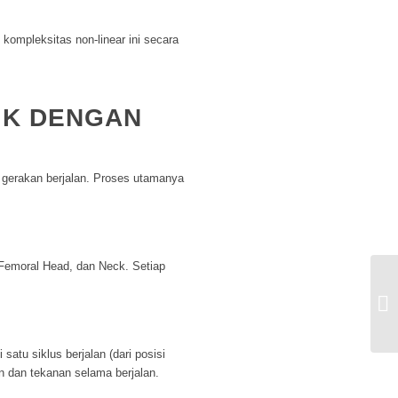
ompleksitas non-linear ini secara
IK DENGAN
 gerakan berjalan. Proses utamanya
Femoral Head
, dan
Neck
. Setiap
De
La
Mi
satu siklus berjalan (dari posisi
an dan tekanan selama berjalan.