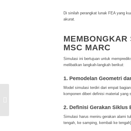
Di sinilah perangkat lunak FEA yang ku
akurat.
MEMBONGKAR S
MSC MARC
Simulasi ini bertujuan untuk mempredik
melibatkan langkah-langkah berikut:
1. Pemodelan Geometri dan
Model simulasi terdiri dari empat bagia
komponen diberi definisi material yang 
Analisis Kelelahan Material (Fatigue)
Velg Mobil: Prediksi Umur Pakai
Akurat...
2. Definisi Gerakan Siklus 
Simulasi harus meniru gerakan alami tu
tengah, ke samping, kembali ke tengah)