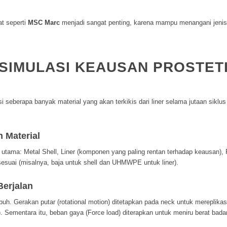
at seperti
MSC Marc
menjadi sangat penting, karena mampu menangani jenis k
IMULASI KEAUSAN PROSTET
si seberapa banyak material yang akan terkikis dari
liner
selama jutaan siklus
 Material
n utama:
Metal Shell
,
Liner
(komponen yang paling rentan terhadap keausan),
sesuai (misalnya, baja untuk
shell
dan UHMWPE untuk
liner
).
Berjalan
buh. Gerakan putar (
rotational motion
) ditetapkan pada
neck
untuk mereplikasi 
. Sementara itu, beban gaya (
Force load
) diterapkan untuk meniru berat bad