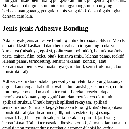
mungkin rusak oleh lubang pengeboran untuk pengencang mekanis.
Mereka dapat digunakan untuk menggabungkan bahan yang
berbeda atau gagang pengukur tipis yang tidak dapat digabungkan
dengan cara lain.
Jenis-jenis Adhesive Bonding
Ada banyak jenis adhesive bonding untuk berbagai aplikasi. Mereka
dapat diklasifikasikan dalam berbagai cara tergantung pada zat
kimianya (misalnya, epoksi, poliuretan, polimida), bentuknya (mis.,
pasta, cairan, film, pelet, pita), jenisnya (mis., lelehan panas, reaktif
lelehan panas, termoseting, sensitif tekanan, kontak), atau
kemampuan pembawa muatannya (struktural, semistruktural, atau
nonstruktural).
Adhesive struktural adalah perekat yang relatif kuat yang biasanya
digunakan dengan baik di bawah suhu transisi gelas mereka; contoh
umumnya epoksi dan akrilik tertentu. Perekat tersebut dapat
membawa tekanan yang signifikan, dan mereka cocok untuk
aplikasi struktur. Untuk banyak aplikasi rekayasa, aplikasi
semistruktural (di mana kegagalan akan kurang kritis) dan aplikasi
nonstruktural (dari headliners, dll, untuk estetika) juga sangat
menarik bagi insinyur desain, serta perakitan produk jadi yang
hemat biaya. Hal ini termasuk adhesive kontak, di mana larutan atau
emulsi yang mengandung perekat elastomer dilapisi ke kedua