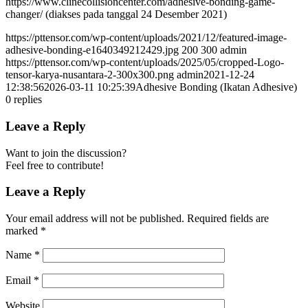
https://www.clinecollisioncenter.com/adhesive-bonding-game-
changer/ (diakses pada tanggal 24 Desember 2021)
https://pttensor.com/wp-content/uploads/2021/12/featured-image-
adhesive-bonding-e1640349212429.jpg
200
300
admin
https://pttensor.com/wp-content/uploads/2025/05/cropped-Logo-
tensor-karya-nusantara-2-300x300.png
admin
2021-12-24
12:38:56
2026-03-11 10:25:39
Adhesive Bonding (Ikatan Adhesive)
0
replies
Leave a Reply
Want to join the discussion?
Feel free to contribute!
Leave a Reply
Your email address will not be published.
Required fields are
marked
*
Name
*
Email
*
Website