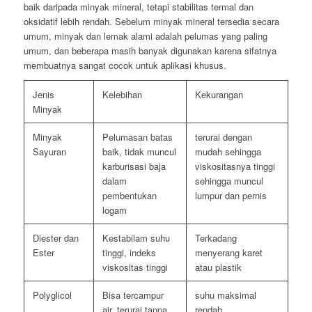
baik daripada minyak mineral, tetapi stabilitas termal dan
oksidatif lebih rendah. Sebelum minyak mineral tersedia secara
umum, minyak dan lemak alami adalah pelumas yang paling
umum, dan beberapa masih banyak digunakan karena sifatnya
membuatnya sangat cocok untuk aplikasi khusus.
Jenis
Kelebihan
Kekurangan
Minyak
Minyak
Pelumasan batas
terurai dengan
Sayuran
baik, tidak muncul
mudah sehingga
karburisasi baja
viskositasnya tinggi
dalam
sehingga muncul
pembentukan
lumpur dan pernis
logam
Diester dan
Kestabilam suhu
Terkadang
Ester
tinggi, indeks
menyerang karet
viskositas tinggi
atau plastik
Polyglicol
Bisa tercampur
suhu maksimal
air, terurai tanpa
rendah