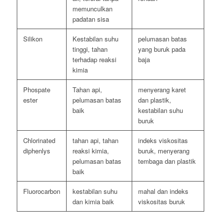
memunculkan
padatan sisa
Silikon
Kestabilan suhu
pelumasan batas
tinggi, tahan
yang buruk pada
terhadap reaksi
baja
kimia
Phospate
Tahan api,
menyerang karet
ester
pelumasan batas
dan plastik,
baik
kestabilan suhu
buruk
Chlorinated
tahan api, tahan
indeks viskositas
diphenlys
reaksi kimia,
buruk, menyerang
pelumasan batas
tembaga dan plastik
baik
Fluorocarbon
kestabilan suhu
mahal dan indeks
dan kimia baik
viskositas buruk