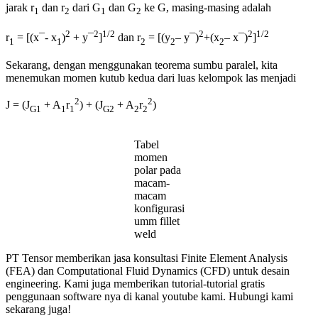
jarak r
dan r
dari G
dan G
ke G, masing-masing adalah
1
2
1
2
2
2
1/2
2
2
1/2
r
= [(x¯- x
)
+ y¯
]
dan r
= [(y
– y¯)
+(x
– x¯)
]
1
1
2
2
2
Sekarang, dengan menggunakan teorema sumbu paralel, kita
menemukan momen kutub kedua dari luas kelompok las menjadi
2
2
J = (J
+ A
r
) + (J
+ A
r
)
G1
1
1
G2
2
2
Tabel
momen
polar pada
macam-
macam
konfigurasi
umm fillet
weld
PT Tensor memberikan jasa konsultasi Finite Element Analysis
(FEA) dan Computational Fluid Dynamics (CFD) untuk desain
engineering. Kami juga memberikan tutorial-tutorial gratis
penggunaan software nya di kanal youtube kami. Hubungi kami
sekarang juga!