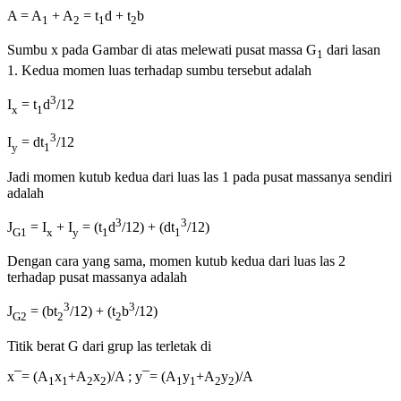
A = A
+ A
= t
d + t
b
1
2
1
2
Sumbu x pada Gambar di atas melewati pusat massa G
dari lasan
1
1. Kedua momen luas terhadap sumbu tersebut adalah
3
I
= t
d
/12
x
1
3
I
= dt
/12
y
1
Jadi momen kutub kedua dari luas las 1 pada pusat massanya sendiri
adalah
3
3
J
= I
+ I
= (t
d
/12) + (dt
/12)
G1
x
y
1
1
Dengan cara yang sama, momen kutub kedua dari luas las 2
terhadap pusat massanya adalah
3
3
J
= (bt
/12) + (t
b
/12)
G2
2
2
Titik berat G dari grup las terletak di
x¯= (A
x
+A
x
)/A ; y¯= (A
y
+A
y
)/A
1
1
2
2
1
1
2
2