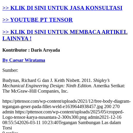
>> KLIK DI SINI UNTUK JASA KONSULTASI
>> YOUTUBE PT TENSOR
>> KLIK DI SINI UNTUK MEMBACA ARTIKEL
LAINNYA !
Kontributor : Daris Arsyada
By Caesar Wiratama
Sumber:
Budynas, Richard G dan J. Keith Nisbett. 2011.
Shigley’s
Mechanical Engineering Design: Ninth Edition
. Amerika Serikat:
The McGraw-Hill Companies, Inc.
https://pttensor.com/wp-content/uploads/2021/12/free-body-diagram-
tegangan-geser-pada-fillet-weld-e1639644938457.jpg
200
270
admin
https://pttensor.com/wp-content/uploads/2025/05/cropped-
Logo-tensor-karya-nusantara-2-300x300.png
admin
2021-12-16
08:55:54
2026-03-11 10:23:40
Tegangan Sambungan Las dalam
Torsi