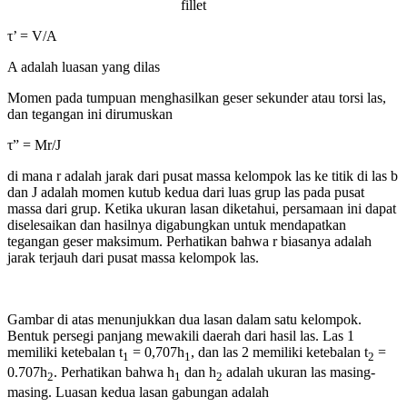
fillet
τ’ = V/A
A adalah luasan yang dilas
Momen pada tumpuan menghasilkan geser sekunder atau torsi las,
dan tegangan ini dirumuskan
τ” = Mr/J
di mana r adalah jarak dari pusat massa kelompok las ke titik di las b
dan J adalah momen kutub kedua dari luas grup las pada pusat
massa dari grup. Ketika ukuran lasan diketahui, persamaan ini dapat
diselesaikan dan hasilnya digabungkan untuk mendapatkan
tegangan geser maksimum. Perhatikan bahwa r biasanya adalah
jarak terjauh dari pusat massa kelompok las.
Gambar di atas menunjukkan dua lasan dalam satu kelompok.
Bentuk persegi panjang mewakili daerah dari hasil las. Las 1
memiliki ketebalan t
= 0,707h
, dan las 2 memiliki ketebalan t
=
1
1
2
0.707h
. Perhatikan bahwa h
dan h
adalah ukuran las masing-
2
1
2
masing. Luasan kedua lasan gabungan adalah