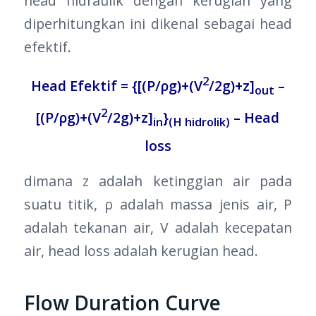
head hidraulik dengan kerugian yang
diperhitungkan ini dikenal sebagai head
efektif.
2
Head Efektif = {[(P/ρg)+(V
/2g)+z]
–
out
2
[(P/ρg)+(V
/2g)+z]
}
– Head
in
(H hidrolik)
loss
dimana z adalah ketinggian air pada
suatu titik, ρ adalah massa jenis air, P
adalah tekanan air, V adalah kecepatan
air, head loss adalah kerugian head.
Flow Duration Curve