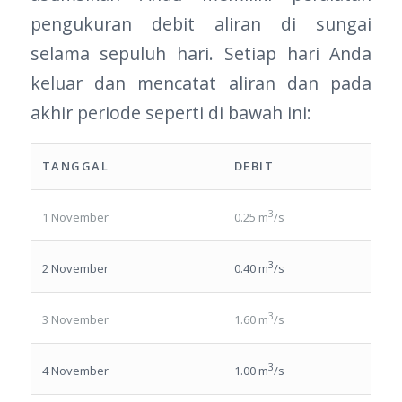
pengukuran debit aliran di sungai
selama sepuluh hari. Setiap hari Anda
keluar dan mencatat aliran dan pada
akhir periode seperti di bawah ini:
TANGGAL
DEBIT
3
1 November
0.25 m
/s
3
2 November
0.40 m
/s
3
3 November
1.60 m
/s
3
4 November
1.00 m
/s