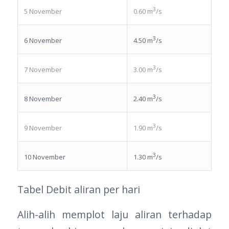
3
5 November
0.60 m
/s
3
6 November
4.50 m
/s
3
7 November
3.00 m
/s
3
8 November
2.40 m
/s
3
9 November
1.90 m
/s
3
10 November
1.30 m
/s
Tabel Debit aliran per hari
Alih-alih memplot laju aliran terhadap