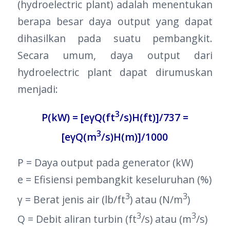
(hydroelectric plant) adalah menentukan
berapa besar daya output yang dapat
dihasilkan pada suatu pembangkit.
Secara umum, daya output dari
hydroelectric plant dapat dirumuskan
menjadi:
3
P(kW) = [eγQ(ft
/s)H(ft)]/737 =
3
[eγQ(m
/s)H(m)]/1000
P = Daya output pada generator (kW)
e = Efisiensi pembangkit keseluruhan (%)
3
3
γ = Berat jenis air (lb/ft
) atau (N/m
)
3
3
Q = Debit aliran turbin (ft
/s) atau (m
/s)