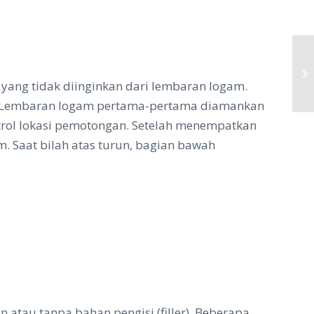
In
pe
yang tidak diinginkan dari lembaran logam.
u. Lembaran logam pertama-pertama diamankan
ntrol lokasi pemotongan. Setelah menempatkan
. Saat bilah atas turun, bagian bawah
tau tanpa bahan pengisi (filler). Beberapa