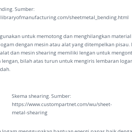
ding. Sumber:
helibraryofmanufacturing.com/sheetmetal_bending.html
digunakan untuk memotong dan menghilangkan material 
 logam dengan mesin atau alat yang ditempelkan pisa
ar alat dan mesin shearing memiliki lengan untuk mengo
lengan, bilah atas turun untuk mengiris lembaran logam
ndah.
Skema shearing. Sumber:
https://www.custompartnet.com/wu/sheet-
metal-shearing
logam menggunakan bantuan energi panas baik dengan a