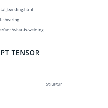
etal_bending.html
l-shearing
e/faqs/what-is-welding
 PT TENSOR
Struktur