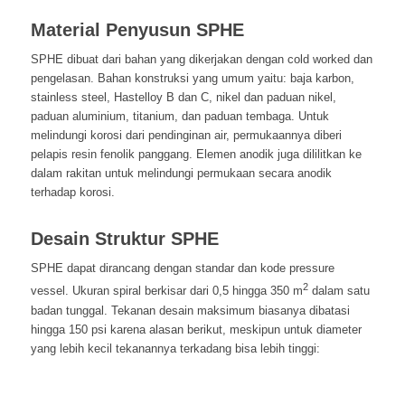
Material Penyusun SPHE
SPHE dibuat dari bahan yang dikerjakan dengan cold worked dan
pengelasan. Bahan konstruksi yang umum yaitu: baja karbon,
stainless steel, Hastelloy B dan C, nikel dan paduan nikel,
paduan aluminium, titanium, dan paduan tembaga. Untuk
melindungi korosi dari pendinginan air, permukaannya diberi
pelapis resin fenolik panggang. Elemen anodik juga dililitkan ke
dalam rakitan untuk melindungi permukaan secara anodik
terhadap korosi.
Desain Struktur SPHE
SPHE dapat dirancang dengan standar dan kode pressure
2
vessel. Ukuran spiral berkisar dari 0,5 hingga 350 m
dalam satu
badan tunggal. Tekanan desain maksimum biasanya dibatasi
hingga 150 psi karena alasan berikut, meskipun untuk diameter
yang lebih kecil tekanannya terkadang bisa lebih tinggi: