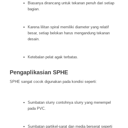
Biasanya dirancang untuk tekanan penuh dari setiap
bagian.
Karena lilitan spiral memiliki diameter yang relatif
besar, setiap belokan harus mengandung tekanan
desain.
Ketebalan pelat agak terbatas.
Pengaplikasian SPHE
SPHE sangat cocok digunakan pada kondisi seperti:
Sumbatan slurry contohnya slurry yang menempel
pada PVC.
Sumbatan partikel-sarat dan media berserat seperti