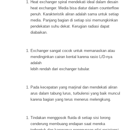
Heat exchanger spiral mendekati ideal dalam desain
heat exchanger. Media bisa diatur dalam counterflow
penuh. Karakteristik aliran adalah sama untuk setiap
media. Panjang bagian di setiap sisi memungkinkan
pendekatan suhu dekat. Kerugian radiasi dapat
diabaikan.
Exchanger sangat cocok untuk memanaskan atau
mendinginkan cairan kental karena rasio L/D-nya
adalah
lebih rendah dari exchanger tubular.
Pada kecepatan yang marjinal dan mendekati aliran
arus dalam tabung lurus, turbulensi yang baik muncul
karena bagian yang terus menerus melengkung.
Tindakan menggosok fluida di setiap sisi lorong
cenderung membuang endapan saat mereka
terbentuk dan karenanya penggunaan nilai resistansi