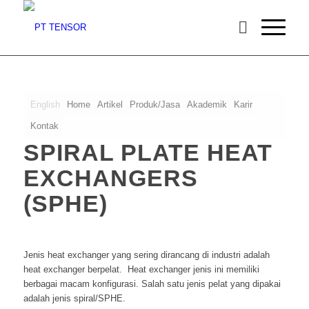
English
Home
Artikel
Produk/Jasa
Akademik
Karir
Kontak
SPIRAL PLATE HEAT
EXCHANGERS
(SPHE)
Jenis heat exchanger yang sering dirancang di industri adalah
heat exchanger berpelat. Heat exchanger jenis ini memiliki
berbagai macam konfigurasi. Salah satu jenis pelat yang dipakai
adalah jenis spiral/SPHE.