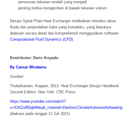
penurunan tekanan rendah yang menjadi
penting ketika mengembun di bawah tekanan vakum.
Desain Spiral Plate Heat Exchanger melibatkan interaksi aliran
fluida dan perpindahan kalor yang kompleks, yang biasanya
didesain secara detail dan komprehensif menggunakan software
Computational Fluid Dynamics (CFD)
.
Kontributor: Daris Arsyada
By Caesar Wiratama
Sumber:
Thulukkanam, Kuppan. 2013.
Heat Exchanger Design Handbook
Second Edition.
New York: CRC Press.
https://www.youtube.com/watch?
v=lOAZuRDqb94&ab_channel=DanfossClimateSolutionsforheating
(diakses pada tanggal 12 Juli 2021)