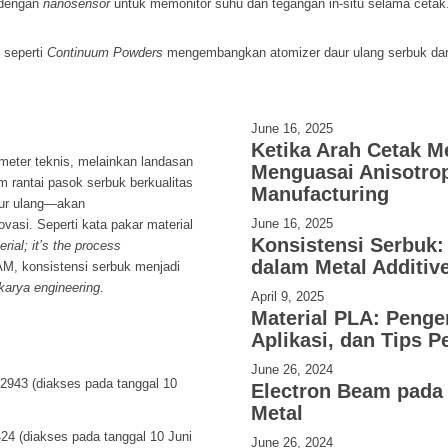
 dengan
nanosensor
untuk memonitor suhu dan tegangan in-situ selama cetak
 seperti
Continuum Powders
mengembangkan atomizer daur ulang serbuk dari
June 16, 2025
Ketika Arah Cetak M
meter teknis, melainkan landasan
Menguasai Anisotrop
lam rantai pasok serbuk berkualitas
Manufacturing
aur ulang—akan
June 16, 2025
ovasi. Seperti kata pakar material
Konsistensi Serbuk
rial; it’s the process
dalam Metal Additiv
AM, konsistensi serbuk menjadi
arya engineering
.
April 9, 2025
Material PLA: Penger
Aplikasi, dan Tips 
June 26, 2024
2943 (diakses pada tanggal 10
Electron Beam pada 
Metal
24 (diakses pada tanggal 10 Juni
June 26, 2024