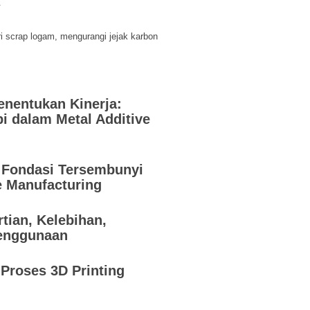
.
 scrap logam, mengurangi jejak karbon
enentukan Kinerja:
i dalam Metal Additive
: Fondasi Tersembunyi
e Manufacturing
tian, Kelebihan,
Penggunaan
Proses 3D Printing