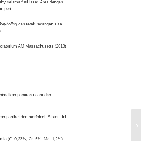
ity
selama fusi laser. Area dengan
n pori.
keyholing
dan retak tegangan sisa.
.
aboratorium AM Massachusetts (2013)
imalkan paparan udara dan
an partikel dan morfologi. Sistem ini
Ke
Ki
Me
mia (C: 0,23%, Cr: 5%, Mo: 1,2%)