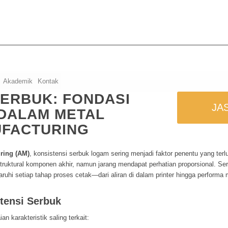
Akademik
Kontak
SERBUK: FONDASI
JA
DALAM METAL
UFACTURING
ring (AM)
, konsistensi serbuk logam sering menjadi faktor penentu yang ter
struktural komponen akhir, namun jarang mendapat perhatian proporsional. S
hi setiap tahap proses cetak—dari aliran di dalam printer hingga performa 
tensi Serbuk
 karakteristik saling terkait: