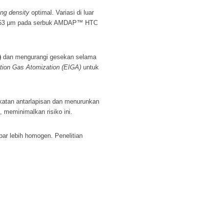
ng density
optimal. Variasi di luar
 25-53 μm pada serbuk AMDAP™ HTC
)
dan mengurangi gesekan selama
ction Gas Atomization (EIGA)
untuk
ikatan antarlapisan dan menurunkan
, meminimalkan risiko ini.
bar lebih homogen. Penelitian