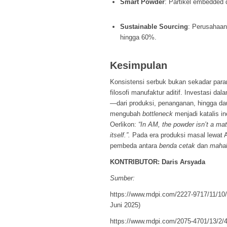
Smart Powder
: Partikel embedded
Sustainable Sourcing
: Perusahaan
hingga 60%.
Kesimpulan
Konsistensi serbuk bukan sekadar para
filosofi manufaktur aditif. Investasi da
—dari produksi, penanganan, hingga d
mengubah
bottleneck
menjadi katalis in
Oerlikon:
“In AM, the powder isn’t a mate
itself.”.
Pada era produksi masal lewat 
pembeda antara
benda cetak
dan
mahak
KONTRIBUTOR: Daris Arsyada
Sumber:
https://www.mdpi.com/2227-9717/11/10/
Juni 2025)
https://www.mdpi.com/2075-4701/13/2/4