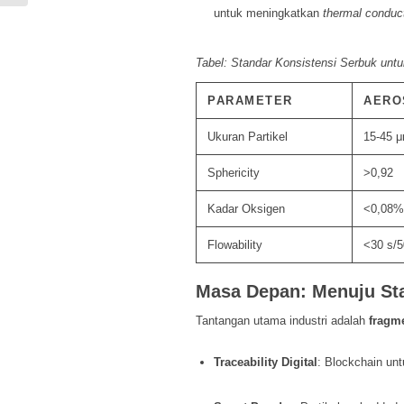
untuk meningkatkan
thermal conduct
Tabel: Standar Konsistensi Serbuk untuk
PARAMETER
AEROS
Ukuran Partikel
15-45 
Sphericity
>0,92
Kadar Oksigen
<0,08%
Flowability
<30 s/
Masa Depan: Menuju Sta
Tantangan utama industri adalah
fragme
Traceability Digital
: Blockchain un