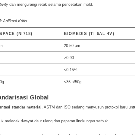
ivity
dan mengurangi retak selama pencetakan mold.
 Aplikasi Kritis
PACE (NI718)
BIOMEDIS (TI-6AL-4V)
μm
20-50 μm
>0,90
<0,15%
50g
<35 s/50g
ndarisasi Global
ntasi standar material
. ASTM dan ISO sedang menyusun protokol baru unt
tuk melacak riwayat daur ulang dan paparan lingkungan serbuk.