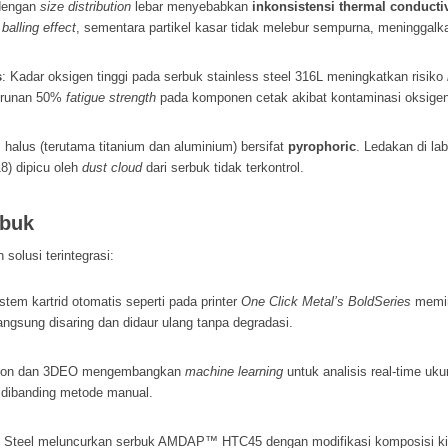
 dengan
size distribution
lebar menyebabkan
inkonsistensi thermal conductiv
u
balling effect
, sementara partikel kasar tidak melebur sempurna, meninggalka
s
: Kadar oksigen tinggi pada serbuk stainless steel 316L meningkatkan risiko
nurunan 50%
fatigue strength
pada komponen cetak akibat kontaminasi oksigen
 halus (terutama titanium dan aluminium) bersifat
pyrophoric
. Ledakan di l
8) dipicu oleh
dust cloud
dari serbuk tidak terkontrol.
rbuk
solusi terintegrasi:
istem kartrid otomatis seperti pada printer
One Click Metal’s BoldSeries
memin
ngsung disaring dan didaur ulang tanpa degradasi.
ikon dan 3DEO mengembangkan
machine learning
untuk analisis real-time ukur
 dibanding metode manual.
o Steel meluncurkan serbuk AMDAP™ HTC45 dengan modifikasi komposisi ki