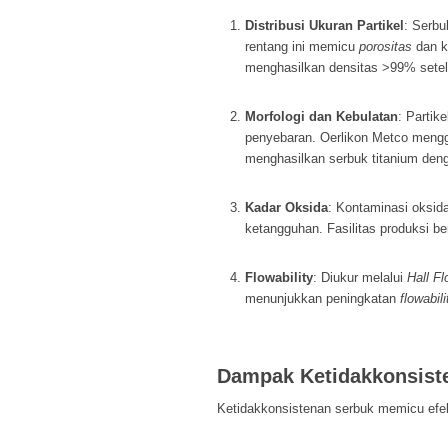
Distribusi Ukuran Partikel
: Serbu
rentang ini memicu
porositas
dan k
menghasilkan densitas >99% sete
Morfologi dan Kebulatan
: Partik
penyebaran. Oerlikon Metco meng
menghasilkan serbuk titanium den
Kadar Oksida
: Kontaminasi oksid
ketangguhan. Fasilitas produksi b
Flowability
: Diukur melalui
Hall F
menunjukkan peningkatan
flowabili
Dampak Ketidakkonsist
Ketidakkonsistenan serbuk memicu efe