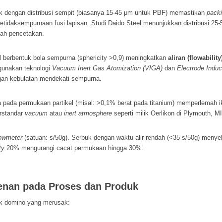
k dengan distribusi sempit (biasanya 15-45 μm untuk PBF) memastikan
packi
etidaksempurnaan fusi lapisan. Studi Daido Steel menunjukkan distribusi
lah pencetakan.
el berbentuk bola sempurna (sphericity >0,9) meningkatkan
aliran (flowability
gunakan teknologi
Vacuum Inert Gas Atomization (VIGA)
dan
Electrode Indu
gan kebulatan mendekati sempurna.
a pada permukaan partikel (misal: >0,1% berat pada titanium) memperlemah 
erstandar
vacuum
atau
inert atmosphere
seperti milik Oerlikon di Plymouth, MI
lowmeter
(satuan: s/50g). Serbuk dengan waktu alir rendah (<35 s/50g) menye
ty
20% mengurangi cacat permukaan hingga 30%.
enan pada Proses dan Produk
k domino yang merusak: