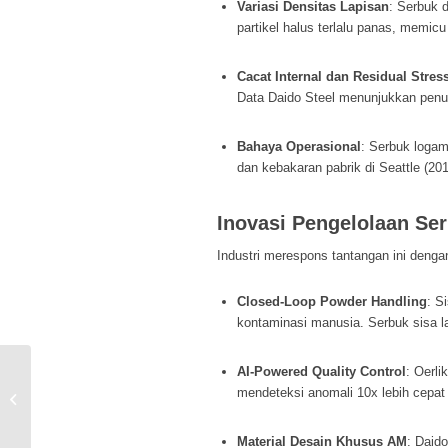
Variasi Densitas Lapisan
: Serbuk
partikel halus terlalu panas, memic
Cacat Internal dan Residual Stres
Data Daido Steel menunjukkan pe
Bahaya Operasional
: Serbuk logam
dan kebakaran pabrik di Seattle (201
Inovasi Pengelolaan Se
Industri merespons tantangan ini dengan 
Closed-Loop Powder Handling
: S
kontaminasi manusia. Serbuk sisa la
AI-Powered Quality Control
: Oerl
Simulasi Forming dalam industri
mendeteksi anomali 10x lebih cepat
otomotif – kualitas dan efisiensi biaya
di...
Material Desain Khusus AM
: Daid