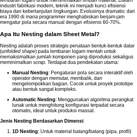
lembaran logam untuk meminimalkan limbah material. Dalam
industri fabrikasi modern, teknik ini menjadi kunci efisiensi
biaya dan keberlanjutan lingkungan. Evolusinya dramatis: dari
era 1990 di mana programmer menghabiskan berjam-jam
mengatur pola secara manual dengan efisiensi 60-70%.
Apa Itu Nesting dalam Sheet Metal?
Nesting adalah proses strategis penataan bentuk-bentuk datar
(
unfolded shape
) pada lembaran logam mentah untuk
memaksimalkan jumlah komponen yang diproduksi sekaligus
meminimalkan
scrap
. Terdapat dua pendekatan utama:
Manual Nesting
: Pengaturan pola secara interaktif oleh
operator dengan memutar, membalik, dan
mengelompokkan bagian. Cocok untuk proyek prototipe
atau bentuk sangat kompleks.
Automatic Nesting
: Menggunakan algoritma perangkat
lunak untuk menghitung konfigurasi terpadat secara
otomatis, ideal untuk produksi massal.
Jenis Nesting Berdasarkan Dimensi
:
1D Nesting
: Untuk material batang/batang (pipa, profil)