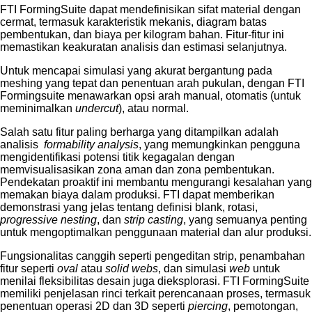
FTI FormingSuite dapat mendefinisikan sifat material dengan
cermat, termasuk karakteristik mekanis, diagram batas
pembentukan, dan biaya per kilogram bahan. Fitur-fitur ini
memastikan keakuratan analisis dan estimasi selanjutnya.
Untuk mencapai simulasi yang akurat bergantung pada
meshing yang tepat dan penentuan arah pukulan, dengan FTI
Formingsuite menawarkan opsi arah manual, otomatis (untuk
meminimalkan
undercut
), atau normal.
Salah satu fitur paling berharga yang ditampilkan adalah
analisis
formability analysis
, yang memungkinkan pengguna
mengidentifikasi potensi titik kegagalan dengan
memvisualisasikan zona aman dan zona pembentukan.
Pendekatan proaktif ini membantu mengurangi kesalahan yang
memakan biaya dalam produksi. FTI dapat memberikan
demonstrasi yang jelas tentang definisi blank, rotasi,
progressive nesting
, dan
strip casting
, yang semuanya penting
untuk mengoptimalkan penggunaan material dan alur produksi.
Fungsionalitas canggih seperti pengeditan strip, penambahan
fitur seperti
oval
atau
solid webs
, dan simulasi
web
untuk
menilai fleksibilitas desain juga dieksplorasi. FTI FormingSuite
memiliki penjelasan rinci terkait perencanaan proses, termasuk
penentuan operasi 2D dan 3D seperti
piercing
, pemotongan,