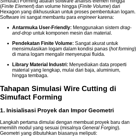
Simufact Forming adalah software analisis elemen hingga
(
Finite Element
) dan volume hingga (
Finite Volume
) dari
Hexagon yang dikhususkan untuk proses pembentukan logam.
Software ini sangat membantu para
engineer
karena:
Antarmuka User-Friendly:
Menggunakan sistem
drag-
and-drop
untuk komponen mesin dan material.
Pendekatan Finite Volume:
Sangat akurat untuk
mensimulasikan logam dalam kondisi panas (
hot forming
)
di mana logam mengalir menyerupai fluida.
Library Material Industri:
Menyediakan data properti
material yang lengkap, mulai dari baja, aluminium,
hingga tembaga.
Tahapan Simulasi Wire Cutting di
Simufact Forming
1. Inisialisasi Proyek dan Impor Geometri
Langkah pertama dimulai dengan membuat proyek baru dan
memilih modul yang sesuai (misalnya
General Forging
).
Geometri yang dibutuhkan biasanya meliputi: