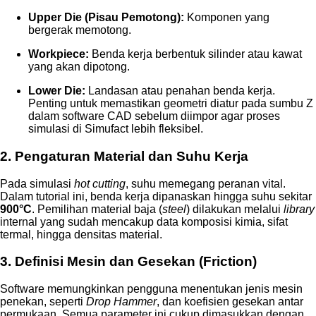
Upper Die (Pisau Pemotong):
Komponen yang
bergerak memotong.
Workpiece:
Benda kerja berbentuk silinder atau kawat
yang akan dipotong.
Lower Die:
Landasan atau penahan benda kerja.
Penting untuk memastikan geometri diatur pada sumbu Z
dalam software CAD sebelum diimpor agar proses
simulasi di Simufact lebih fleksibel.
2. Pengaturan Material dan Suhu Kerja
Pada simulasi
hot cutting
, suhu memegang peranan vital.
Dalam tutorial ini, benda kerja dipanaskan hingga suhu sekitar
900°C
. Pemilihan material baja (
steel
) dilakukan melalui
library
internal yang sudah mencakup data komposisi kimia, sifat
termal, hingga densitas material.
3. Definisi Mesin dan Gesekan (Friction)
Software memungkinkan pengguna menentukan jenis mesin
penekan, seperti
Drop Hammer
, dan koefisien gesekan antar
permukaan. Semua parameter ini cukup dimasukkan dengan