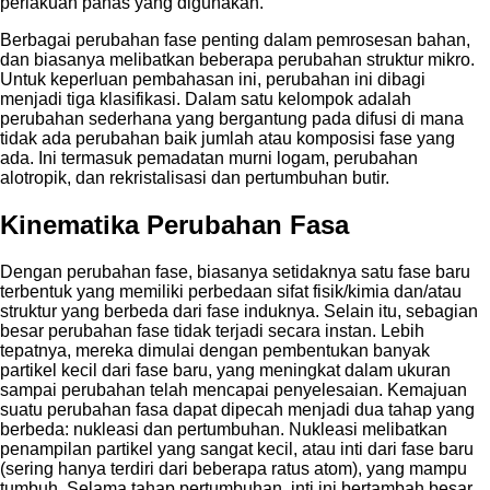
perlakuan panas yang digunakan.
Berbagai perubahan fase penting dalam pemrosesan bahan,
dan biasanya melibatkan beberapa perubahan struktur mikro.
Untuk keperluan pembahasan ini, perubahan ini dibagi
menjadi tiga klasifikasi. Dalam satu kelompok adalah
perubahan sederhana yang bergantung pada difusi di mana
tidak ada perubahan baik jumlah atau komposisi fase yang
ada. Ini termasuk pemadatan murni logam, perubahan
alotropik, dan rekristalisasi dan pertumbuhan butir.
Kinematika Perubahan Fasa
Dengan perubahan fase, biasanya setidaknya satu fase baru
terbentuk yang memiliki perbedaan sifat fisik/kimia dan/atau
struktur yang berbeda dari fase induknya. Selain itu, sebagian
besar perubahan fase tidak terjadi secara instan. Lebih
tepatnya, mereka dimulai dengan pembentukan banyak
partikel kecil dari fase baru, yang meningkat dalam ukuran
sampai perubahan telah mencapai penyelesaian. Kemajuan
suatu perubahan fasa dapat dipecah menjadi dua tahap yang
berbeda: nukleasi dan pertumbuhan. Nukleasi melibatkan
penampilan partikel yang sangat kecil, atau inti dari fase baru
(sering hanya terdiri dari beberapa ratus atom), yang mampu
tumbuh. Selama tahap pertumbuhan, inti ini bertambah besar,