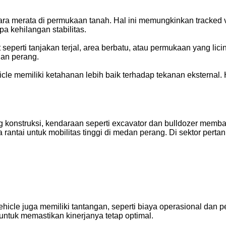
ara merata di permukaan tanah. Hal ini memungkinkan tracked v
a kehilangan stabilitas.
perti tanjakan terjal, area berbatu, atau permukaan yang licin.
dan perang.
e memiliki ketahanan lebih baik terhadap tekanan eksternal. Ha
i
ang konstruksi, kendaraan seperti excavator dan bulldozer me
 rantai untuk mobilitas tinggi di medan perang. Di sektor pert
cle juga memiliki tantangan, seperti biaya operasional dan pe
ntuk memastikan kinerjanya tetap optimal.