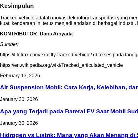
Kesimpulan
Tracked vehicle adalah inovasi teknologi transportasi yang men
kuat, kendaraan ini terus menjadi andalan di berbagai industr
KONTRIBUTOR: Daris Arsyada
Sumber:
https://litetrax.com/exactly-tracked-vehicle/ (diakses pada tan
https://en.wikipedia.org/wiki/Tracked_articulated_vehicle
February 13, 2026
Air Suspension Mobil: Cara Kerja, Kelebihan, d
January 30, 2026
Apa yang Terjadi pada Baterai EV Saat Mobil Su
January 30, 2026
Hidrogen vs Listrik: Mana yang Akan Menang d