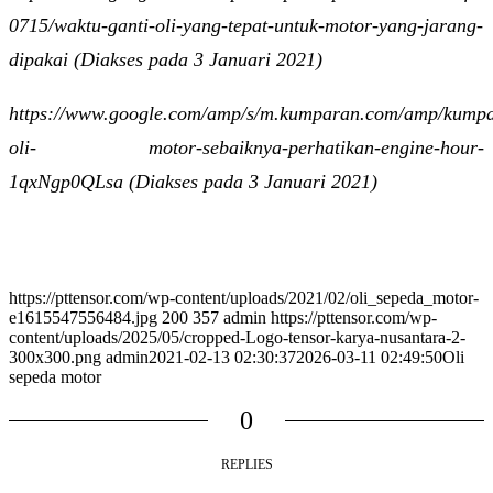
0715/waktu-ganti-oli-yang-tepat-untuk-motor-yang-jarang-
dipakai (Diakses pada 3 Januari 2021)
https://www.google.com/amp/s/m.kumparan.com/amp/kumpa
oli- motor-sebaiknya-perhatikan-engine-hour-
1qxNgp0QLsa (Diakses pada 3 Januari 2021)
https://pttensor.com/wp-content/uploads/2021/02/oli_sepeda_motor-
e1615547556484.jpg
200
357
admin
https://pttensor.com/wp-
content/uploads/2025/05/cropped-Logo-tensor-karya-nusantara-2-
300x300.png
admin
2021-02-13 02:30:37
2026-03-11 02:49:50
Oli
sepeda motor
0
REPLIES