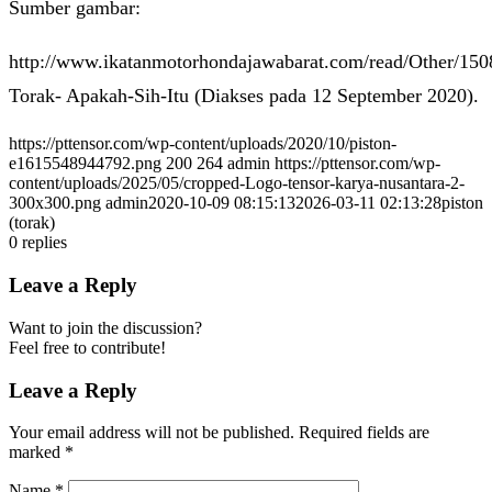
Sumber gambar:
http://www.ikatanmotorhondajawabarat.com/read/Other/150
Torak- Apakah-Sih-Itu (Diakses pada 12 September 2020).
https://pttensor.com/wp-content/uploads/2020/10/piston-
e1615548944792.png
200
264
admin
https://pttensor.com/wp-
content/uploads/2025/05/cropped-Logo-tensor-karya-nusantara-2-
300x300.png
admin
2020-10-09 08:15:13
2026-03-11 02:13:28
piston
(torak)
0
replies
Leave a Reply
Want to join the discussion?
Feel free to contribute!
Leave a Reply
Your email address will not be published.
Required fields are
marked
*
Name
*