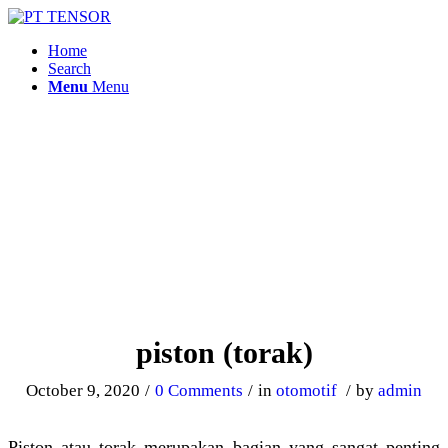
Home
Search
Menu
Menu
piston (torak)
October 9, 2020
/
0 Comments
/
in
otomotif
/
by
admin
Piston atau torak merupakan bagian yang sangat penting