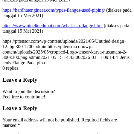
https://hardhatengineer.com/types-flanges-used-piping/
(diakses pada
tanggal 15 Mei 2021)
https://www.pipelinedubai.com/what-is-a-flange.html
(diakses pada
tanggal 15 Mei 2021)
https://pttensor.com/wp-content/uploads/2021/05/Untitled-design-
12.jpg
300
1200
admin
https://pttensor.com/wp-
content/uploads/2025/05/cropped-Logo-tensor-karya-nusantara-2-
300x300.png
admin
2021-05-15 14:43:00
2026-03-11 09:14:41
Jenis-
jenis Flange Pada pipa
0
replies
Leave a Reply
Want to join the discussion?
Feel free to contribute!
Leave a Reply
Your email address will not be published.
Required fields are
marked
*