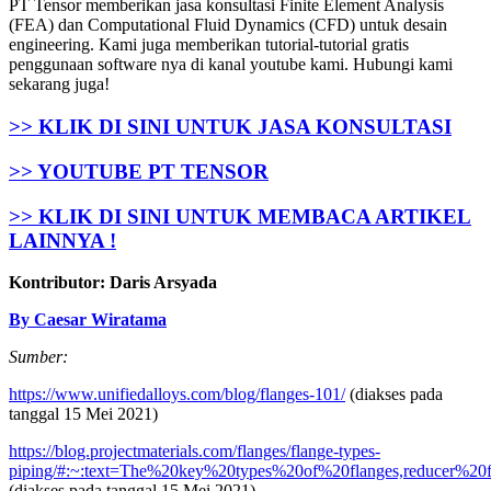
PT Tensor memberikan jasa konsultasi Finite Element Analysis
(FEA) dan Computational Fluid Dynamics (CFD) untuk desain
engineering. Kami juga memberikan tutorial-tutorial gratis
penggunaan software nya di kanal youtube kami. Hubungi kami
sekarang juga!
>> KLIK DI SINI UNTUK JASA KONSULTASI
>> YOUTUBE PT TENSOR
>> KLIK DI SINI UNTUK MEMBACA ARTIKEL
LAINNYA !
Kontributor: Daris Arsyada
By Caesar Wiratama
Sumber:
https://www.unifiedalloys.com/blog/flanges-101/
(diakses pada
tanggal 15 Mei 2021)
https://blog.projectmaterials.com/flanges/flange-types-
piping/#:~:text=The%20key%20types%20of%20flanges,reducer%20
(diakses pada tanggal 15 Mei 2021)