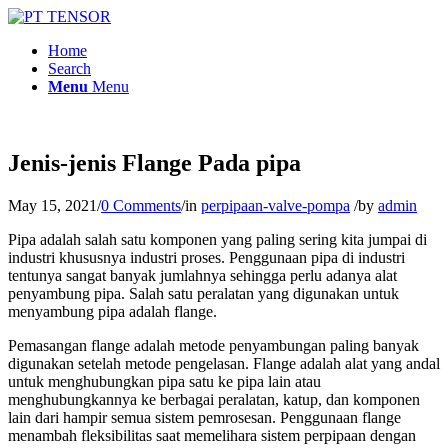
Home
Search
Menu
Menu
Jenis-jenis Flange Pada pipa
May 15, 2021
/
0 Comments
/
in
perpipaan-valve-pompa
/
by
admin
Pipa adalah salah satu komponen yang paling sering kita jumpai di
industri khususnya industri proses. Penggunaan pipa di industri
tentunya sangat banyak jumlahnya sehingga perlu adanya alat
penyambung pipa. Salah satu peralatan yang digunakan untuk
menyambung pipa adalah flange.
Pemasangan flange adalah metode penyambungan paling banyak
digunakan setelah metode pengelasan. Flange adalah alat yang andal
untuk menghubungkan pipa satu ke pipa lain atau
menghubungkannya ke berbagai peralatan, katup, dan komponen
lain dari hampir semua sistem pemrosesan. Penggunaan flange
menambah fleksibilitas saat memelihara sistem perpipaan dengan