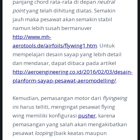
panjang chord rata-rata di depan
neutral
point
yang telah dihitung diatas. Semakin
jauh maka pesawat akan semakin stabil
namun lebih susah bermanuver
http://www.mh-
aerotools.de/airfoils/flywing1.htm
. Untuk
mempelajari desain sayap yang lebih detail
dan mendasar, dapat dibaca pada artikel
http://aeroengineering.co.id/2016/02/03/desain-
planform-sayap-pesawat-aeromodelling/
.
Kemudian, pemasangan motor dari
flyingwing
ini harus telliti, mengingat pesawat flying
wing memiliki konfigurasi
pusher
, karena
pemasangan yang salah akan mengakibatkan
pesawat
looping
(baik keatas maupun