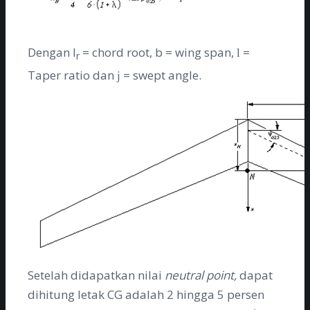
Dengan l
= chord root, b = wing span,
=
l
r
Taper ratio dan
= swept angle.
j
Setelah didapatkan nilai
neutral point,
dapat
dihitung letak CG adalah 2 hingga 5 persen