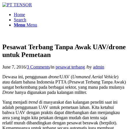
Home
Search
Menu
Menu
Pesawat Terbang Tanpa Awak UAV/drone
untuk Pemetaan
June 7, 2016
/
3 Comments
/
in
pesawat terbang
/
by
admin
Dewasa ini, penggunaan
drone
/UAV (
Unmaned Aerial Vehicle
)
atau dalam bahasa Indonesia PTTA (Pesawat Terbang Tanpa Awak)
sangat berkembang pada berbagai sektor, yang mana pada mulanya
Drone
hanya digunakan pada kalangan militer.
Yang menjadi
trend
di masyarakat dan kalangan peneliti saat ini
adalah penggunaan UAV untuk pemetaan lahan. Kita ketahui
bahwa UAV dengan praktis dapat diterbangkan dan menjangkau
area yang ingin kita petakan dengan mudah dan tentu saja
relatif murah dibandingkan dengan pesawat berawak (berpilot).
Kemampuanya untuk terbang secara automatis juga membuat