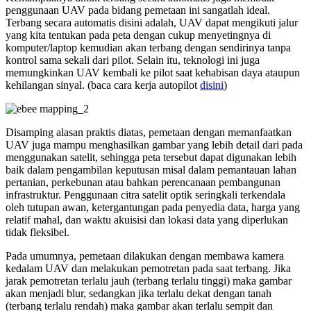
penggunaan UAV pada bidang pemetaan ini sangatlah ideal.
Terbang secara automatis disini adalah, UAV dapat mengikuti jalur
yang kita tentukan pada peta dengan cukup menyetingnya di
komputer/laptop kemudian akan terbang dengan sendirinya tanpa
kontrol sama sekali dari pilot. Selain itu, teknologi ini juga
memungkinkan UAV kembali ke pilot saat kehabisan daya ataupun
kehilangan sinyal. (baca cara kerja autopilot
disini
)
Disamping alasan praktis diatas, pemetaan dengan memanfaatkan
UAV juga mampu menghasilkan gambar yang lebih detail dari pada
menggunakan satelit, sehingga peta tersebut dapat digunakan lebih
baik dalam pengambilan keputusan misal dalam pemantauan lahan
pertanian, perkebunan atau bahkan perencanaan pembangunan
infrastruktur. Penggunaan citra satelit optik seringkali terkendala
oleh tutupan awan, ketergantungan pada penyedia data, harga yang
relatif mahal, dan waktu akuisisi dan lokasi data yang diperlukan
tidak fleksibel.
Pada umumnya, pemetaan dilakukan dengan membawa kamera
kedalam UAV dan melakukan pemotretan pada saat terbang. Jika
jarak pemotretan terlalu jauh (terbang terlalu tinggi) maka gambar
akan menjadi blur, sedangkan jika terlalu dekat dengan tanah
(terbang terlalu rendah) maka gambar akan terlalu sempit dan