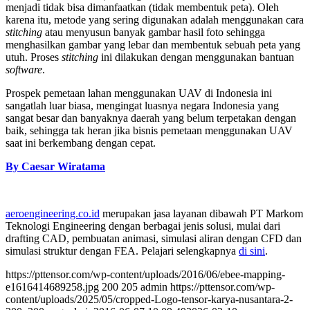
menjadi tidak bisa dimanfaatkan (tidak membentuk peta). Oleh
karena itu, metode yang sering digunakan adalah menggunakan cara
stitching
atau menyusun banyak gambar hasil foto sehingga
menghasilkan gambar yang lebar dan membentuk sebuah peta yang
utuh. Proses
stitching
ini dilakukan dengan menggunakan bantuan
software
.
Prospek pemetaan lahan menggunakan UAV di Indonesia ini
sangatlah luar biasa, mengingat luasnya negara Indonesia yang
sangat besar dan banyaknya daerah yang belum terpetakan dengan
baik, sehingga tak heran jika bisnis pemetaan menggunakan UAV
saat ini berkembang dengan cepat.
By Caesar Wiratama
aeroengineering.co.id
merupakan jasa layanan dibawah PT Markom
Teknologi Engineering dengan berbagai jenis solusi, mulai dari
drafting CAD, pembuatan animasi, simulasi aliran dengan CFD dan
simulasi struktur dengan FEA. Pelajari selengkapnya
di sini
.
https://pttensor.com/wp-content/uploads/2016/06/ebee-mapping-
e1616414689258.jpg
200
205
admin
https://pttensor.com/wp-
content/uploads/2025/05/cropped-Logo-tensor-karya-nusantara-2-