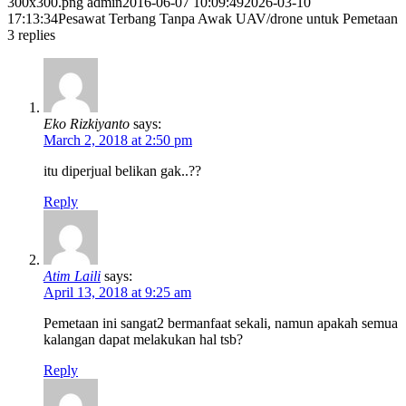
300x300.png
admin
2016-06-07 10:09:49
2026-03-10
17:13:34
Pesawat Terbang Tanpa Awak UAV/drone untuk Pemetaan
3
replies
Eko Rizkiyanto
says:
March 2, 2018 at 2:50 pm
itu diperjual belikan gak..??
Reply
Atim Laili
says:
April 13, 2018 at 9:25 am
Pemetaan ini sangat2 bermanfaat sekali, namun apakah semua
kalangan dapat melakukan hal tsb?
Reply