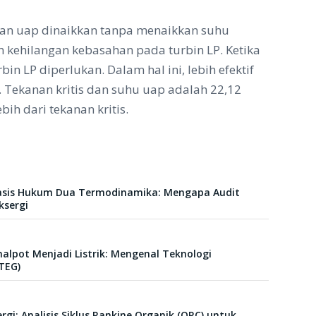
anan uap dinaikkan tanpa menaikkan suhu
n kehilangan kebasahan pada turbin LP. Ketika
n LP diperlukan. Dalam hal ini, lebih efektif
Tekanan kritis dan suhu uap adalah 22,12
ih dari tekanan kritis.
basis Hukum Dua Termodinamika: Mengapa Audit
ksergi
lpot Menjadi Listrik: Mengenal Teknologi
TEG)
gi: Analisis Siklus Rankine Organik (ORC) untuk