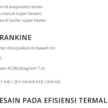
 di evaporator boiler.
an masuk super heater).
 di boiler super heater.
 RANKINE
ter ditunjukkan di bawah ini:
)
asan A23B (diagram T-s)
1-h4) = [h1-h4-(h4-h3)] / (h4-h3)
SAIN PADA EFISIENSI TERMAL