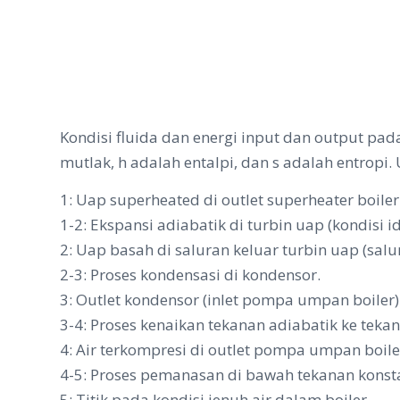
Kondisi fluida dan energi input dan output pada
mutlak, h adalah entalpi, dan s adalah entropi. 
1: Uap superheated di outlet superheater boiler
1-2: Ekspansi adiabatik di turbin uap (kondisi 
2: Uap basah di saluran keluar turbin uap (sal
2-3: Proses kondensasi di kondensor.
3: Outlet kondensor (inlet pompa umpan boiler)
3-4: Proses kenaikan tekanan adiabatik ke teka
4: Air terkompresi di outlet pompa umpan boiler 
4-5: Proses pemanasan di bawah tekanan konstan
5: Titik pada kondisi jenuh air dalam boiler.