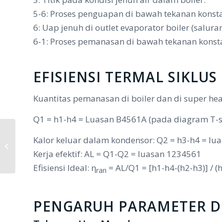
5-6: Proses penguapan di bawah tekanan konstan
6: Uap jenuh di outlet evaporator boiler (salur
6-1: Proses pemanasan di bawah tekanan konstan
EFISIENSI TERMAL SIKLUS
Kuantitas pemanasan di boiler dan di super hea
Q1 = h1-h4 = Luasan B4561A (pada diagram T-s
Kalor keluar dalam kondensor: Q2 = h3-h4 = lu
Analisis Desain Mekanis Rotor
Turbin Uap
Kerja efektif: AL = Q1-Q2 = luasan 1234561
Efisiensi Ideal: η
= AL/Q1 = [h1-h4-(h2-h3)] / (h
ran
PENGARUH PARAMETER DE