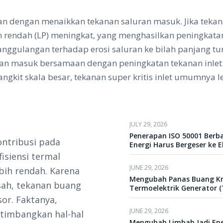
atkan dengan menaikkan tekanan saluran masuk. Jika tek
n rendah (LP) meningkat, yang menghasilkan peningkata
ggulangan terhadap erosi saluran ke bilah panjang turbi
n masuk bersamaan dengan peningkatan tekanan inlet. 
it skala besar, tekanan super kritis inlet umumnya leb
JULY 29, 2026
Penerapan ISO 50001 Ber
ontribusi pada
Energi Harus Bergeser ke E
isiensi termal
JUNE 29, 2026
bih rendah. Karena
Mengubah Panas Buang Kna
sah, tekanan buang
Termoelektrik Generator (
or. Faktanya,
JUNE 29, 2026
timbangkan hal-hal
Mengubah Limbah Jadi Ener