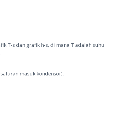
fik T-s dan grafik h-s, di mana T adalah suhu
:
n (saluran masuk kondensor).