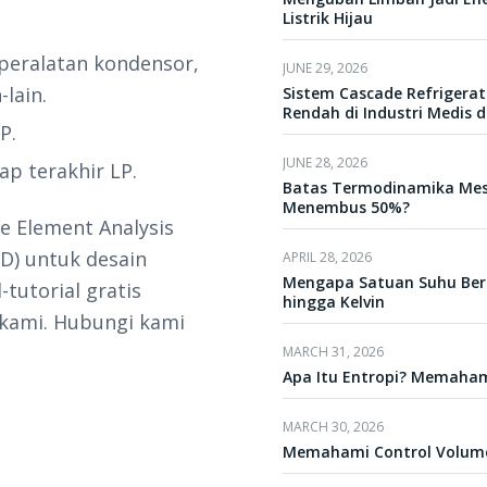
Listrik Hijau
 peralatan kondensor,
JUNE 29, 2026
-lain.
Sistem Cascade Refrigera
Rendah di Industri Medis
P.
JUNE 28, 2026
ap terakhir LP.
Batas Termodinamika Mesin
Menembus 50%?
e Element Analysis
D) untuk desain
APRIL 28, 2026
Mengapa Satuan Suhu Berbe
tutorial gratis
hingga Kelvin
 kami. Hubungi kami
MARCH 31, 2026
Apa Itu Entropi? Memaham
MARCH 30, 2026
Memahami Control Volum