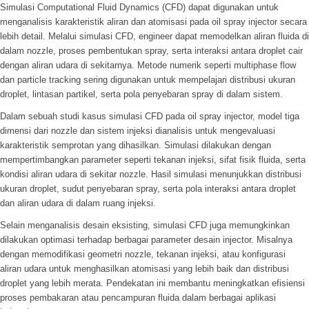
Simulasi Computational Fluid Dynamics (CFD) dapat digunakan untuk
menganalisis karakteristik aliran dan atomisasi pada oil spray injector secara
lebih detail. Melalui simulasi CFD, engineer dapat memodelkan aliran fluida di
dalam nozzle, proses pembentukan spray, serta interaksi antara droplet cair
dengan aliran udara di sekitarnya. Metode numerik seperti multiphase flow
dan particle tracking sering digunakan untuk mempelajari distribusi ukuran
droplet, lintasan partikel, serta pola penyebaran spray di dalam sistem.
Dalam sebuah studi kasus simulasi CFD pada oil spray injector, model tiga
dimensi dari nozzle dan sistem injeksi dianalisis untuk mengevaluasi
karakteristik semprotan yang dihasilkan. Simulasi dilakukan dengan
mempertimbangkan parameter seperti tekanan injeksi, sifat fisik fluida, serta
kondisi aliran udara di sekitar nozzle. Hasil simulasi menunjukkan distribusi
ukuran droplet, sudut penyebaran spray, serta pola interaksi antara droplet
dan aliran udara di dalam ruang injeksi.
Selain menganalisis desain eksisting, simulasi CFD juga memungkinkan
dilakukan optimasi terhadap berbagai parameter desain injector. Misalnya
dengan memodifikasi geometri nozzle, tekanan injeksi, atau konfigurasi
aliran udara untuk menghasilkan atomisasi yang lebih baik dan distribusi
droplet yang lebih merata. Pendekatan ini membantu meningkatkan efisiensi
proses pembakaran atau pencampuran fluida dalam berbagai aplikasi