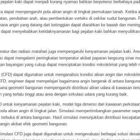
pejalan kaki dapat menjadi kurang nyaman bahkan berpotensi berbahaya pada 
ota dapat mempengaruhi pola aliran angin di tingkat permukaan tanah. Ketika
atan, perubahan arah, atau pembentukan vorteks di sekitar sudut bangunan. 
mana angin yang datang dari ketinggian dapat diarahkan ke bawah dan mening
ini dapat menyebabkan ketidaknyamanan bagi pejalan kaki bahkan menyulitkan ak
peratur dan radiasi matahari juga mempengaruhi kenyamanan pejalan kaki. Area
si dapat mengalami peningkatan temperatur akibat paparan langsung sinar ma
ngan bayangan yang cukup dapat menciptakan kondisi mikroklimat yang lebih
(CFD) dapat digunakan untuk menganalisis kondisi aliran angin dan mikroklima
FD, engineer dapat mempelajari bagaimana angin bergerak di antara bangun
ana geometri bangunan mempengaruhi distribusi aliran udara di kawasan ters
 yang terlalu tinggi atau area dengan sirkulasi udara yang kurang baik.
 untuk kenyamanan pejalan kaki, model tiga dimensi dari kawasan perkotaan
pola aliran angin di tingkat jalan. Simulasi mempertimbangkan parameter sep
g terbuka di antara bangunan. Hasil simulasi menunjukkan distribusi kecepatan
angin akibat efek geometri bangunan.
, simulasi CFD juga dapat digunakan untuk mengevaluasi berbagai solusi de