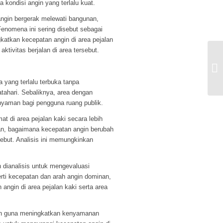
kondisi angin yang terlalu kuat.
 angin bergerak melewati bangunan,
Fenomena ini sering disebut sebagai
katkan kecepatan angin di area pejalan
tivitas berjalan di area tersebut.
Si
 yang terlalu terbuka tanpa
tahari. Sebaliknya, area dengan
 nyaman bagi pengguna ruang publik.
t di area pejalan kaki secara lebih
an, bagaimana kecepatan angin berubah
ebut. Analisis ini memungkinkan
 dianalisis untuk mengevaluasi
erti kecepatan dan arah angin dominan,
 angin di area pejalan kaki serta area
sain guna meningkatkan kenyamanan