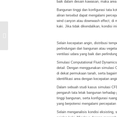
baik dalam desain kawasan, maka area 
Bangunan tinggi dan konfigurasi tata k
aliran tersebut dapat mengalami percep
wind canyon atau downwash effect, di 
kaki. Jika tidak dikendalikan, kondisi 
Analisis Ducting HVAC dengan CFD
Selain kecepatan angin, distribusi tem
perlindungan dari bangunan atau vegeta
ventilasi udara yang baik dan perlindu
Simulasi Computational Fluid Dynamics 
detail. Dengan menggunakan simulasi C
di dekat permukaan tanah, serta bagaim
identifikasi area dengan kecepatan angin
Dalam sebuah studi kasus simulasi CFD
pengaruh tata letak bangunan terhadap 
tinggi bangunan, serta konfigurasi ruan
yang berpotensi mengalami percepatan 
Selain menganalisis kondisi eksisting