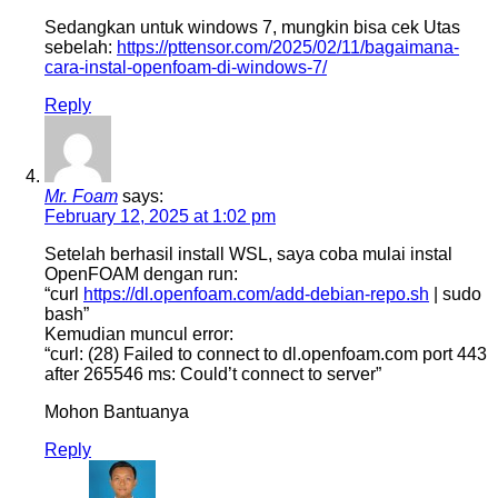
Sedangkan untuk windows 7, mungkin bisa cek Utas
sebelah:
https://pttensor.com/2025/02/11/bagaimana-
cara-instal-openfoam-di-windows-7/
Reply
Mr. Foam
says:
February 12, 2025 at 1:02 pm
Setelah berhasil install WSL, saya coba mulai instal
OpenFOAM dengan run:
“curl
https://dl.openfoam.com/add-debian-repo.sh
| sudo
bash”
Kemudian muncul error:
“curl: (28) Failed to connect to dl.openfoam.com port 443
after 265546 ms: Could’t connect to server”
Mohon Bantuanya
Reply