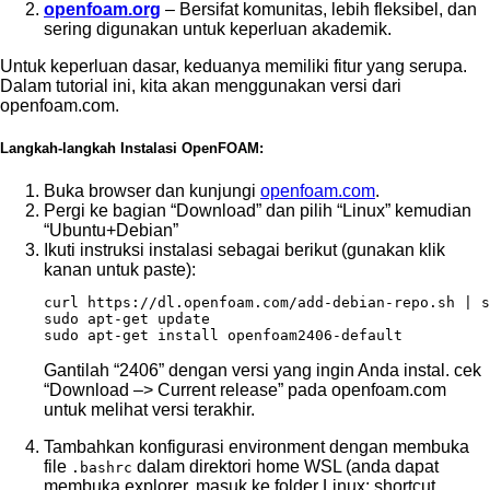
openfoam.org
– Bersifat komunitas, lebih fleksibel, dan
sering digunakan untuk keperluan akademik.
Untuk keperluan dasar, keduanya memiliki fitur yang serupa.
Dalam tutorial ini, kita akan menggunakan versi dari
openfoam.com.
Langkah-langkah Instalasi OpenFOAM:
Buka browser dan kunjungi
openfoam.com
.
Pergi ke bagian “Download” dan pilih “Linux” kemudian
“Ubuntu+Debian”
Ikuti instruksi instalasi sebagai berikut (gunakan klik
kanan untuk paste):
curl https://dl.openfoam.com/add-debian-repo.sh | s
sudo apt-get update

sudo apt-get install openfoam2406-default
Gantilah “2406” dengan versi yang ingin Anda instal. cek
“Download –> Current release” pada openfoam.com
untuk melihat versi terakhir.
Tambahkan konfigurasi environment dengan membuka
file
dalam direktori home WSL (anda dapat
.bashrc
membuka explorer, masuk ke folder Linux: shortcut