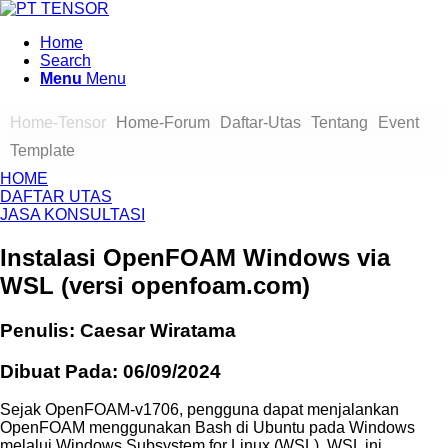
Home
Search
Menu
Menu
Home-Tensor
Home-Forum
Daftar-Utas
Tentang
Event
Template
HOME
DAFTAR UTAS
JASA KONSULTASI
Instalasi OpenFOAM Windows via
WSL (versi openfoam.com)
Penulis: Caesar Wiratama
Dibuat Pada: 06/09/2024
Sejak OpenFOAM-v1706, pengguna dapat menjalankan
OpenFOAM menggunakan Bash di Ubuntu pada Windows
melalui Windows Subsystem for Linux (WSL). WSL ini