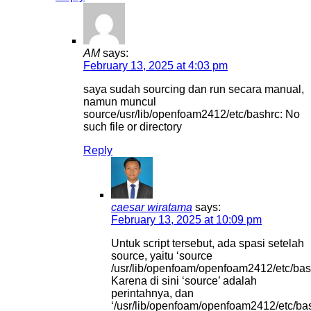
AM
says:
February 13, 2025 at 4:03 pm
saya sudah sourcing dan run secara manual,
namun muncul
source/usr/lib/openfoam2412/etc/bashrc: No
such file or directory
Reply
caesar wiratama
says:
February 13, 2025 at 10:09 pm
Untuk script tersebut, ada spasi setelah
source, yaitu ‘source
/usr/lib/openfoam/openfoam2412/etc/bas
Karena di sini ‘source’ adalah
perintahnya, dan
‘/usr/lib/openfoam/openfoam2412/etc/bas