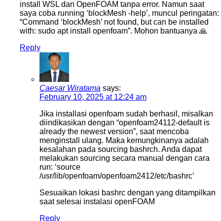
install WSL dan OpenFOAM tanpa error. Namun saat
saya coba running ‘blockMesh -help’, muncul peringatan:
“Command ‘blockMesh’ not found, but can be installed
with: sudo apt install openfoam”. Mohon bantuanya 🙏
Reply
Caesar Wiratama
says:
February 10, 2025 at 12:24 am
Jika installasi openfoam sudah berhasil, misalkan
diindikasikan dengan “openfoam24112-default is
already the newest version”, saat mencoba
menginstall ulang. Maka kemungkinanya adalah
kesalahan pada sourcing bashrch. Anda dapat
melakukan sourcing secara manual dengan cara
run: ‘source
/usr/lib/openfoam/openfoam2412/etc/bashrc’
Sesuaikan lokasi bashrc dengan yang ditampilkan
saat selesai instalasi openFOAM
Reply