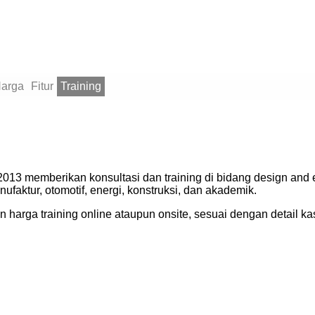
arga
Fitur
Training
2013 memberikan konsultasi dan training di bidang design an
faktur, otomotif, energi, konstruksi, dan akademik.
arga training online ataupun onsite, sesuai dengan detail k