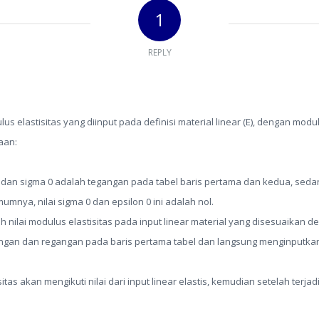
1
REPLY
us elastisitas yang diinput pada definisi material linear (E), dengan modulu
aan:
1 dan sigma 0 adalah tegangan pada tabel baris pertama dan kedua, seda
mnya, nilai sigma 0 dan epsilon 0 ini adalah nol.
 nilai modulus elastisitas pada input linear material yang disesuaikan de
ngan dan regangan pada baris pertama tabel dan langsung menginputka
tas akan mengikuti nilai dari input linear elastis, kemudian setelah terjad