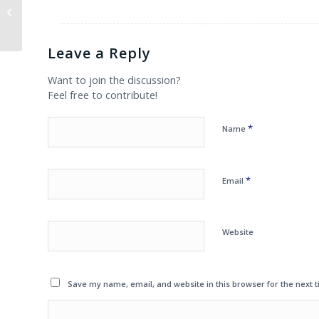
PERTANYAAN MSC DYTRAN: File dat
tidak muncul ketika selesai simulasi
Leave a Reply
Want to join the discussion?
Feel free to contribute!
*
Name
*
Email
Website
Save my name, email, and website in this browser for the next 