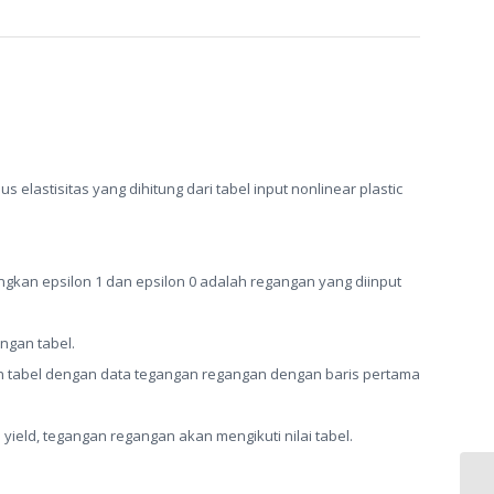
s elastisitas yang dihitung dari tabel input nonlinear plastic
ngkan epsilon 1 dan epsilon 0 adalah regangan yang diinput
ngan tabel.
n tabel dengan data tegangan regangan dengan baris pertama
i yield, tegangan regangan akan mengikuti nilai tabel.
FO