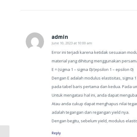
admin
June 10, 2023 at 10:00 am
says:
Error ini terjadi karena ketidak sesuaian modul
material yang dihitung menggunakan persam
E = (sigma 1 – sigma 0)/(epsilon 1 – epsilon 0)
Dengan E adalah modulus elastisitas, sigma 
pada tabel baris pertama dan kedua. Pada umu
Untuk mengatasi hal ini, anda dapat mengubah
Atau anda cukup dapat menghapus nilai tega
adalah tegangan dan regangan yield nya.
Dengan begitu, sebelum yield, modulus elastisi
Reply