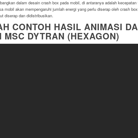
mbangkan dalam desain crash box pada mobil, di antaranya adalah kecepatan 
a mobil akan mempengaruhi jumlah energi yang perlu diserap oleh crash box
 diserap dan didistribusikan.
AH CONTOH HASIL ANIMASI D
 MSC DYTRAN (HEXAGON)