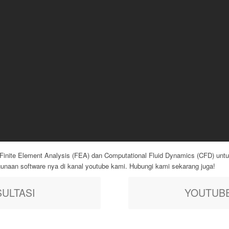
Finite Element Analysis (FEA) dan Computational Fluid Dynamics (CFD) untu
nggunaan software nya di kanal youtube kami. Hubungi kami sekarang juga!
ULTASI
YOUTUBE