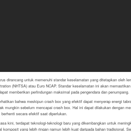
harus dirancang untuk memenuhi standar keselamatan yang ditetapkan oleh lem
istration (NHTSA) atau Euro NCAP. Standar keselamatan ini akan memastik
dapat memberikan perlindungan maksimal pada pengendara dan penumpang.
erhatikan bahwa meskipun crash box yang efektif dapat menyerap energi tabr
yak mungkin sebelum mencapai crash box. Hal ini dapat dilakukan dengan me
erhenti secara efektif saat diperlukan.
a kini, terdapat teknologi-teknologi baru yang dikembangkan untuk meningka
komposit yang lebih ringan namun lebih kuat daripada bahan tradisional. Sela