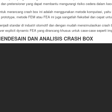
 dan pretensioner yang dapat membantu mengurangi risiko cedera dalam kec
tuk merancang crash box ini adalah menggunakan metode komputasi, yaitu 
prototype, metode FEM atau FEA ini juga sangatlah fleksibel dan cepat untu
njadi standar di industri otomotif dan dengan mudah mensimulasikan crash 
lver explicit dynamic FEA yang dirancang khusus untuk case-case seperti impa
MENDESAIN DAN ANALISIS CRASH BOX