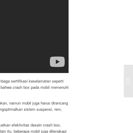
Pe
baga sertifikasi keselamatan seperti
Ko
an bahwa crash box pada mobil memenuhi
akan, namun mobil juga harus dirancang
ngoptimalkan sistem suspensi, rem,
tkan efektivitas desain crash box,
in itu, beberapa mobil juga dilengkapi