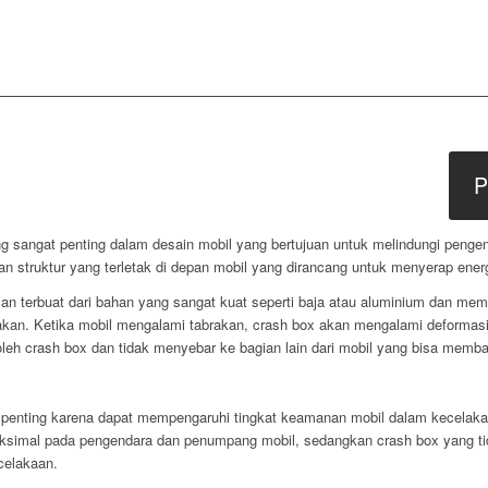
P
ng sangat penting dalam desain mobil yang bertujuan untuk melindungi pen
n struktur yang terletak di depan mobil yang dirancang untuk menyerap ener
 terbuat dari bahan yang sangat kuat seperti baja atau aluminium dan memil
rakan. Ketika mobil mengalami tabrakan, crash box akan mengalami deformas
 oleh crash box dan tidak menyebar ke bagian lain dari mobil yang bisa me
 penting karena dapat mempengaruhi tingkat keamanan mobil dalam kecelak
simal pada pengendara dan penumpang mobil, sedangkan crash box yang tida
celakaan.