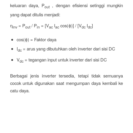
keluaran daya, P
, dengan efisiensi setinggi mungkin
out
yang dapat ditulis menjadi:
η
= P
/ P
= [V
I
cos(ϕ)] / [V
I
]
inv
out
in
ac
ac
dc
dc
cos(ϕ) = Faktor daya
I
= arus yang dibutuhkan oleh inverter dari sisi DC
dc
V
= tegangan input untuk inverter dari sisi DC
dc
Berbagai jenis inverter tersedia, tetapi tidak semuanya
cocok untuk digunakan saat mengumpan daya kembali ke
catu daya.