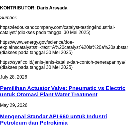
KONTRIBUTOR: Daris Arsyada
Sumber:
https://ledouxandcompany.com/catalyst-testing/industrial-
catalyst/ (diakses pada tanggal 30 Mei 2025)
https://www.energy.gov/science/doe-
explainscatalysts#:~:text=A%20catalyst%20is%20a%20substan
(diakses pada tanggal 30 Mei 2025)
https://syaf.co.id/jenis-jenis-katalis-dan-contoh-penerapannya/
(diakses pada tanggal 30 Mei 2025)
July 28, 2026
Pemilihan Actuator Valve: Pneumatic vs Electric
untuk Otomasi Plant Water Treatment
May 29, 2026
Mengenal Standar API 660 untuk Industri
Petroleum dan Petrokimia