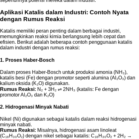
sepenuhnya potensi mereka dalam industri.
Aplikasi Katalis dalam Industri: Contoh Nyata
dengan Rumus Reaksi
Katalis memiliki peran penting dalam berbagai industri,
memungkinkan reaksi kimia berlangsung lebih cepat dan
efisien. Berikut adalah beberapa contoh penggunaan katalis
dalam industri dengan rumus reaksi:
1. Proses Haber-Bosch
Dalam proses Haber-Bosch untuk produksi amonia (NH₃),
katalis besi (Fe) dengan promotor seperti alumina (Al₂O₃) dan
kalium oksida (K₂O) digunakan.
Rumus Reaksi:
N₂ + 3H₂ ⇌ 2NH₃ (katalis: Fe dengan
promotor Al₂O₃ dan K₂O)
2. Hidrogenasi Minyak Nabati
Nikel (Ni) digunakan sebagai katalis dalam reaksi hidrogenasi
minyak nabati.
Rumus Reaksi:
Misalnya, hidrogenasi asam linoleat
(C₁₈H₃₀O₂) dengan nikel sebagai katalis: C₁₈H₃₀O₂ + 2H₂ →