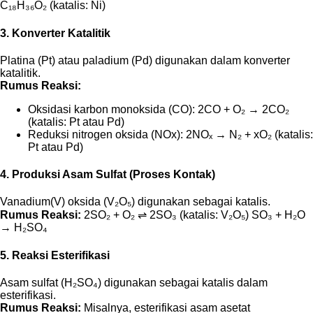
C₁₈H₃₆O₂ (katalis: Ni)
3. Konverter Katalitik
Platina (Pt) atau paladium (Pd) digunakan dalam konverter
katalitik.
Rumus Reaksi:
Oksidasi karbon monoksida (CO): 2CO + O₂ → 2CO₂
(katalis: Pt atau Pd)
Reduksi nitrogen oksida (NOx): 2NOₓ → N₂ + xO₂ (katalis:
Pt atau Pd)
4. Produksi Asam Sulfat (Proses Kontak)
Vanadium(V) oksida (V₂O₅) digunakan sebagai katalis.
Rumus Reaksi:
2SO₂ + O₂ ⇌ 2SO₃ (katalis: V₂O₅) SO₃ + H₂O
→ H₂SO₄
5. Reaksi Esterifikasi
Asam sulfat (H₂SO₄) digunakan sebagai katalis dalam
esterifikasi.
Rumus Reaksi:
Misalnya, esterifikasi asam asetat