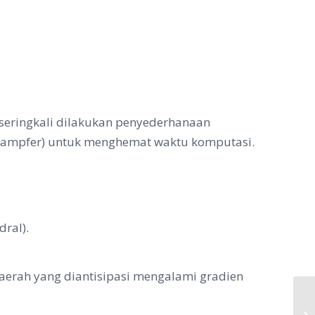
seringkali dilakukan penyederhanaan
l, champfer) untuk menghemat waktu komputasi.
ral).
n daerah yang diantisipasi mengalami gradien
An