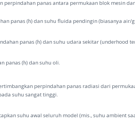
n perpindahan panas antara permukaan blok mesin dan f
ahan panas (
) dan suhu fluida pendingin (biasanya air/gl
h
indahan panas (
) dan suhu udara sekitar (underhood t
h
an panas (
) dan suhu oli.
h
timbangkan perpindahan panas radiasi dari permukaa
pada suhu sangat tinggi.
pkan suhu awal seluruh model (mis., suhu ambient saat 