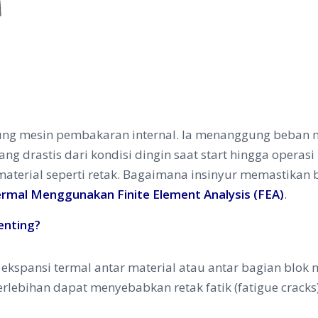
ung mesin pembakaran internal. Ia menanggung beban me
yang drastis dari kondisi dingin saat start hingga oper
n material seperti retak. Bagaimana insinyur memastik
Termal Menggunakan Finite Element Analysis (FEA)
.
enting?
ekspansi termal antar material atau antar bagian blo
rlebihan dapat menyebabkan retak fatik (fatigue cracks