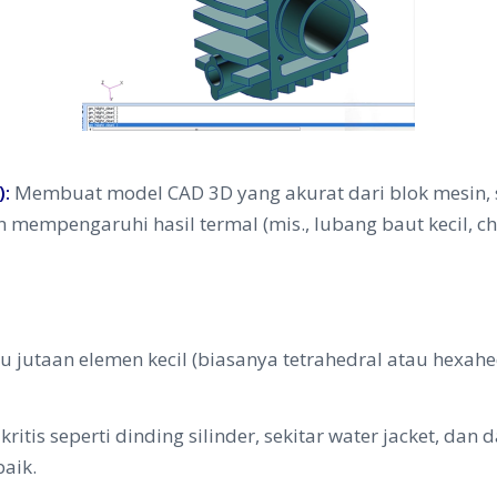
):
Membuat model CAD 3D yang akurat dari blok mesin, 
fikan mempengaruhi hasil termal (mis., lubang baut keci
 jutaan elemen kecil (biasanya tetrahedral atau hexahed
ritis seperti dinding silinder, sekitar water jacket, da
baik.