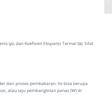
Ba
enis (
), dan Koefisien Ekspansi Termal (
). Sifat
ρ
α
er dari proses pembakaran. Ini bisa berupa
kar, atau laju pembangkitan panas (W) di