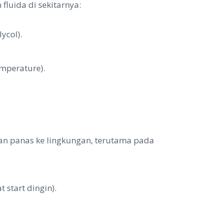
luida di sekitarnya:
ycol).
emperature).
n panas ke lingkungan, terutama pada
start dingin).