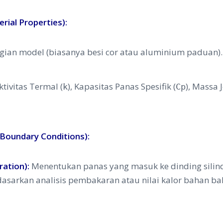
rial Properties):
gian model (biasanya besi cor atau aluminium paduan).
tivitas Termal (
), Kapasitas Panas Spesifik (
), Massa J
k
Cp
Boundary Conditions):
ation):
Menentukan panas yang masuk ke dinding silind
dasarkan analisis pembakaran atau nilai kalor bahan ba