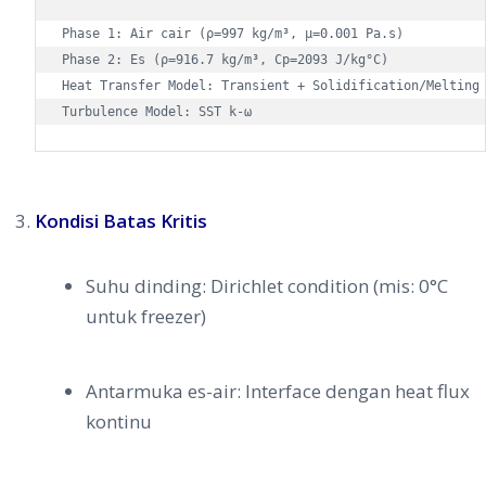
Phase 1: Air cair (ρ=997 kg/m³, μ=0.001 Pa.s)  

Phase 2: Es (ρ=916.7 kg/m³, Cp=2093 J/kg°C)  

Heat Transfer Model: Transient + Solidification/Melting 
Turbulence Model: SST k-ω
Kondisi Batas Kritis
Suhu dinding: Dirichlet condition (mis: 0°C
untuk freezer)
Antarmuka es-air: Interface dengan heat flux
kontinu