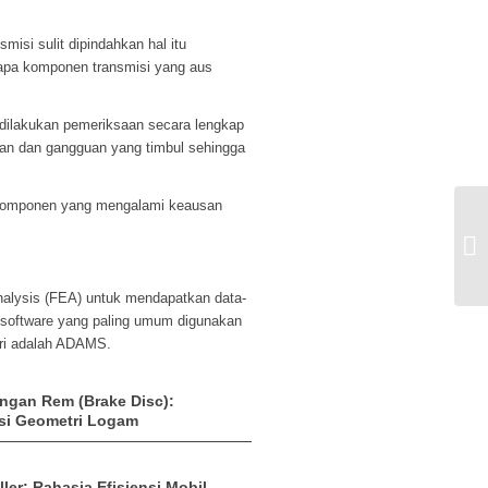
misi sulit dipindahkan hal itu
erapa komponen transmisi yang aus
dilakukan pemeriksaan secara lengkap
kan dan gangguan yang timbul sehingga
-komponen yang mengalami keausan
Ap
Dy
nalysis (FEA) untuk mendapatkan data-
, software yang paling umum digunakan
tri adalah ADAMS.
ngan Rem (Brake Disc):
si Geometri Logam
ller: Rahasia Efisiensi Mobil