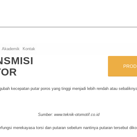
Akademik
Kontak
NSMISI
PRODU
TOR
ubah kecepatan putar poros yang tinggi menjadi lebih rendah atau sebalikn
Sumber: www.teknik-otomotif.co.id
rfungsi merekayasa torsi dan putaran sebelum nantinya putaran tersebut di