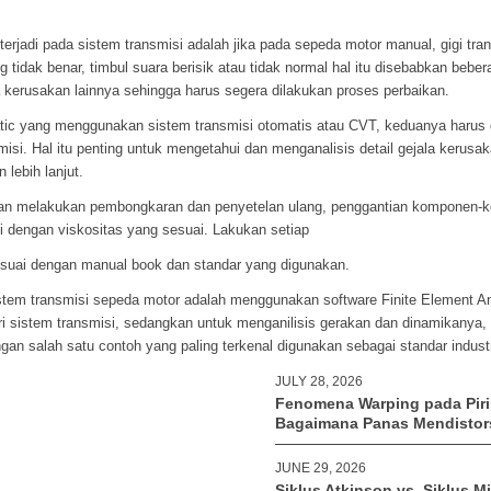
erjadi pada sistem transmisi adalah jika pada sepeda motor manual, gigi trans
g tidak benar, timbul suara berisik atau tidak normal hal itu disebabkan beb
a kerusakan lainnya sehingga harus segera dilakukan proses perbaikan.
c yang menggunakan sistem transmisi otomatis atau CVT, keduanya harus 
si. Hal itu penting untuk mengetahui dan menganalisis detail gejala kerusa
 lebih lanjut.
ngan melakukan pembongkaran dan penyetelan ulang, penggantian komponen
li dengan viskositas yang sesuai. Lakukan setiap
suai dengan manual book dan standar yang digunakan.
tem transmisi sepeda motor adalah menggunakan software Finite Element A
ri sistem transmisi, sedangkan untuk menganilisis gerakan dan dinamikanya
an salah satu contoh yang paling terkenal digunakan sebagai standar indus
JULY 28, 2026
Fenomena Warping pada Piri
Bagaimana Panas Mendistor
JUNE 29, 2026
Siklus Atkinson vs. Siklus Mi