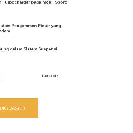
Turbocharger pada Mobil Sport:
istem Pengereman Pintar yang
ndara
ting dalam Sistem Suspensi
»
Page 1 of 8
K / JASA