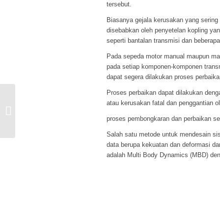
tersebut.
Biasanya gejala kerusakan yang sering t
disebabkan oleh penyetelan kopling yan
seperti bantalan transmisi dan beberap
Pada sepeda motor manual maupun mati
pada setiap komponen-komponen transmi
dapat segera dilakukan proses perbaikan
Proses perbaikan dapat dilakukan de
atau kerusakan fatal dan penggantian o
Bejana Tekan (Pressure Vessels)
pada Industri
proses pembongkaran dan perbaikan se
Salah satu metode untuk mendesain sis
data berupa kekuatan dan deformasi da
adalah Multi Body Dynamics (MBD) deng