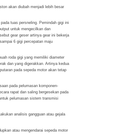
iston akan diubah menjadi lebih besar
ada tuas persneling. Pemindah gigi ini
an output untuk mengecilkan dan
but gear geser artinya gear ini bekerja
 3 sampai 6 gigi percepatan maju
ah roda gigi yang memiliki diameter
gerak dan yang digerakkan. Artinya kedua
 putaran pada sepeda motor akan tetap
iksaan pada pelumasan komponen-
secara rapat dan saling bergesekan pada
untuk pelumasan sistem transmisi
Lakukan analisis gangguan atau gejala
idupkan atau mengendarai sepeda motor