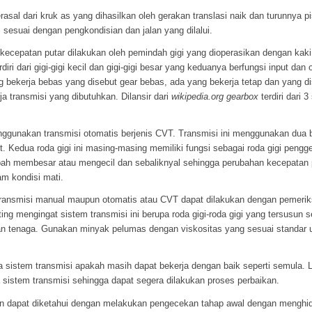
sal dari kruk as yang dihasilkan oleh gerakan translasi naik dan turunnya p
i sesuai dengan pengkondisian dan jalan yang dilalui.
cepatan putar dilakukan oleh pemindah gigi yang dioperasikan dengan kaki p
erdiri dari gigi-gigi kecil dan gigi-gigi besar yang keduanya berfungsi input d
 bekerja bebas yang disebut gear bebas, ada yang bekerja tetap dan yang dise
a transmisi yang dibutuhkan. Dilansir dari
wikipedia.org gearbox
terdiri dari
gunakan transmisi otomatis berjenis CVT. Transmisi ini menggunakan dua bu
t. Kedua roda gigi ini masing-masing memiliki fungsi sebagai roda gigi peng
rubah membesar atau mengecil dan sebaliknyal sehingga perubahan kecepatan
am kondisi mati.
 transmisi manual maupun otomatis atau CVT dapat dilakukan dengan pemer
ing mengingat sistem transmisi ini berupa roda gigi-roda gigi yang tersusun 
han tenaga. Gunakan minyak pelumas dengan viskositas yang sesuai standar 
ja sistem transmisi apakah masih dapat bekerja dengan baik seperti semula. 
 sistem transmisi sehingga dapat segera dilakukan proses perbaikan.
kan dapat diketahui dengan melakukan pengecekan tahap awal dengan mengh