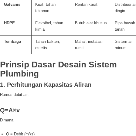
Galvanis
Kuat, tahan
Rentan karat
Distribusi ai
tekanan
dingin
HDPE
Fleksibel, tahan
Butuh alat khusus
Pipa bawah
kimia
tanah
Tembaga
Tahan bakteri,
Mahal, instalasi
Sistem air
estetis
rumit
minum
Prinsip Dasar Desain Sistem
Plumbing
1. Perhitungan Kapasitas Aliran
Rumus debit air:
Q=A×v
Dimana:
Q = Debit (m³/s)