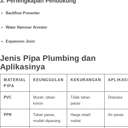
3. Perlengkapan Pendukung
Backflow Preventer
Water Hammer Arrestor
Expansion Joint
Jenis Pipa Plumbing dan
Aplikasinya
MATERIAL
KEUNGGULAN
KEKURANGAN
APLIKAS
PIPA
PVC
Murah, tahan
Tidak tahan
Drainase
korosi
panas
PPR
Tahan panas,
Harga relatif
Air panas
mudah dipasang
mahal